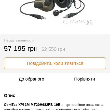
Немає в наявності
57 195 грн
62 550 грн
Повідомити, коли з'явиться
До обраного
Порівняти
Опис
ComTac XPI 3M MT20H682FB-19B
— це повністю незалежна
подвійна система навушників для розмови та зовнішнього