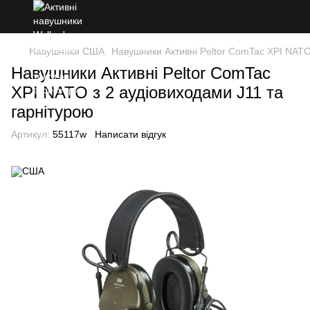
Навушники США
Навушники Активні Peltor ComTac XPI NATO
Навушники Активні Peltor ComTac
XPI NATO з 2 аудіовиходами J11 та
гарнітурою
Артикул:
55117w
Написати відгук