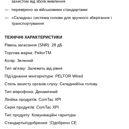
захистом від збоїв живлення
перевірено за військовими стандартами
«Складна» система голови для зручного зберігання і
транспортування
ТЕХНІЧНІ ХАРАКТЕРИСТИКИ
Рівень загасання (SNR): 28 дБ
Торгова марка: PeltorTM
Колір: Зелений
Тип зв'язку: Залежить від рівня
Під'єднання мінігарнітури: PELTOR Wired
Стиль захисту органів слуху: Складний/на голову
Тип мікрофона: Динамічний
Лінійка продуктів: ComTac XPI
Серія продуктів: ComTac XPI
Тип продукту: Комунікаційні гарнітури
Стандарты/одобрения‎: ¦Одобрено CE