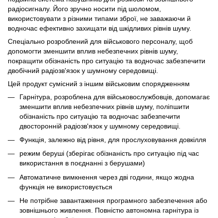
радіосигналу. Його зручно носити під шоломом,
використовувати з різними типами зброї, не заважаючи й
водночас ефективно захищати від шкідливих рівнів шуму.
Спеціально розроблений для військового персоналу, щоб
допомогти зменшити вплив небезпечних рівнів шуму,
покращити обізнаність про ситуацію та водночас забезпечити
двобічний радіозв'язок у шумному середовищі.
Цей продукт сумісний з іншим військовим спорядженням
Гарнітура, розроблена для військовослужбовців, допомагає
зменшити вплив небезпечних рівнів шуму, поліпшити
обізнаність про ситуацію та водночас забезпечити
двосторонній радіозв'язок у шумному середовищі.
Функція, залежно від рівня, для прослуховування довкілля
режим беруші (зберігає обізнаність про ситуацію під час
використання в поєднанні з берушами)
Автоматичне вимкнення через дві години, якщо жодна
функція не використовується
Не потрібне завантаження програмного забезпечення або
зовнішнього живлення. Повністю автономна гарнітура із