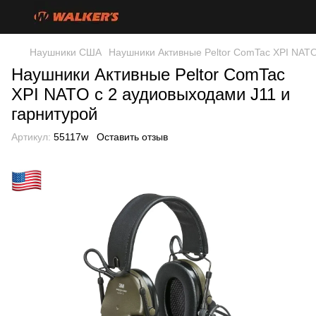
Наушники США
Наушники Активные Peltor ComTac XPI NATO
Наушники Активные Peltor ComTac
XPI NATO с 2 аудиовыходами J11 и
гарнитурой
Артикул:
55117w
Оставить отзыв