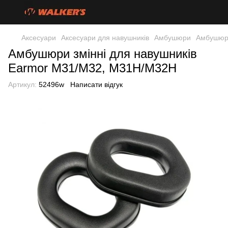
Аксесуари
Аксесуари для навушників
Амбушюри
Амбушюри
Амбушюри змінні для навушників
Earmor M31/M32, M31H/M32H
Артикул:
52496w
Написати відгук