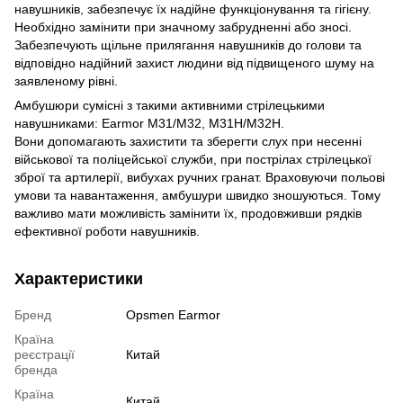
навушників, забезпечує їх надійне функціонування та гігієну.
Необхідно замінити при значному забрудненні або зносі.
Забезпечують щільне прилягання навушників до голови та
відповідно надійний захист людини від підвищеного шуму на
заявленому рівні.
Амбушюри сумісні з такими активними стрілецькими
навушниками: Earmor M31/M32, M31H/M32H.
Вони допомагають захистити та зберегти слух при несенні
військової та поліцейської служби, при пострілах стрілецької
зброї та артилерії, вибухах ручних гранат. Враховуючи польові
умови та навантаження, амбушури швидко зношуються. Тому
важливо мати можливість замінити їх, продовживши рядків
ефективної роботи навушників.
Характеристики
Бренд
Opsmen Earmor
Країна
реєстрації
Китай
бренда
Країна
Китай