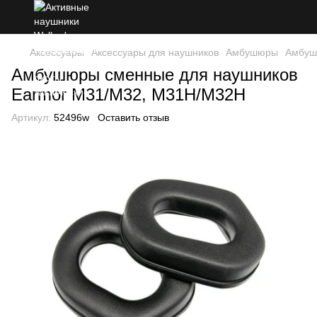
Аксессуары
Аксессуары для наушников
Амбушюры
Амбуш
Амбушюры сменные для наушников
Earmor M31/M32, M31H/M32H
Артикул:
52496w
Оставить отзыв