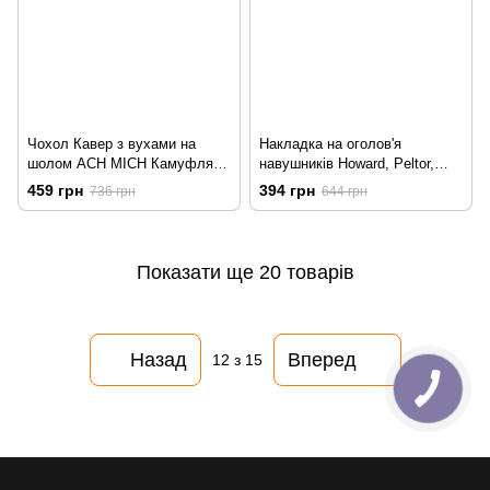
Чохол Кавер з вухами на
Накладка на оголов'я
шолом ACH MICH Камуфляж
навушників Howard, Peltor,
(А47-02-02)
Walker's, MSA + ремінь з
459 грн
394 грн
736 грн
644 грн
карабіном, Мультикам
Показати ще 20 товарів
Назад
Вперед
12
з 15