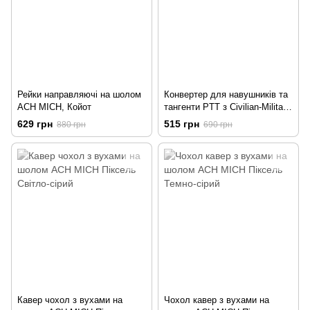
Рейки направляючі на шолом
Конвертер для навушників та
ACH MICH, Койот
тангенти PTT з Civilian-Military
та Military-Civilian
629 грн
515 грн
880 грн
690 грн
розпінування Z145
Кавер чохол з вухами на
Чохол кавер з вухами на