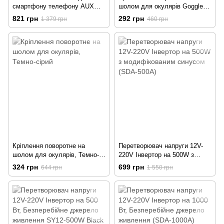
смартфону телефону AUX
шолом для окулярів Goggle
Input (3.5 мм джек) - U94 V2
Swivel Clips, Чорний
821 грн
292 грн
1 379 грн
460 грн
Кріплення поворотне на
Перетворювач напруги 12V-
шолом для окулярів, Темно-
220V Інвертор на 500W з
сірий
модифікованим синусом
324 грн
699 грн
644 грн
1 550 грн
(SDA-500A)