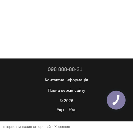
098 888-88-21
Контактна інформація
Повна версія сайту
© 2026
Укр
Рус
Інтернет-магазин створений з Хорошоп