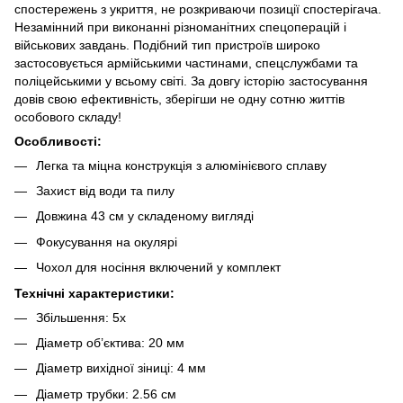
спостережень з укриття, не розкриваючи позиції спостерігача.
Незамінний при виконанні різноманітних спецоперацій і
військових завдань. Подібний тип пристроїв широко
застосовується армійськими частинами, спецслужбами та
поліцейськими у всьому світі. За довгу історію застосування
довів свою ефективність, зберігши не одну сотню життів
особового складу!
Особливості:
Легка та міцна конструкція з алюмінієвого сплаву
Захист від води та пилу
Довжина 43 см у складеному вигляді
Фокусування на окулярі
Чохол для носіння включений у комплект
Технічні характеристики:
Збільшення: 5x
Діаметр об’єктива: 20 мм
Діаметр вихідної зіниці: 4 мм
Діаметр трубки: 2.56 см