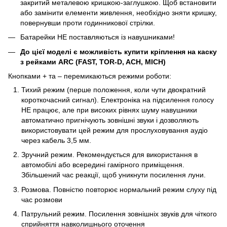
закритий металевою кришкою-заглушкою. Щоб встановити
або замінити елементи живлення, необхідно зняти кришку,
повернувши проти годинникової стрілки.
Батарейки НЕ поставляються із навушниками!
До цієї моделі є можливість купити кріплення на каску
з рейками ARC (FAST, TOR-D, ACH, MICH)
Кнопками + та – перемикаються режими роботи:
Тихий режим (перше положення, коли чути двократний
короткочасний сигнал). Електроніка на підсилення голосу
НЕ працює, але при високих рівнях шуму навушники
автоматично пригнічують зовнішні звуки і дозволяють
використовувати цей режим для прослуховування аудіо
через кабель 3,5 мм.
Зручний режим. Рекомендується для використання в
автомобілі або всередині гамірного приміщення.
Збільшений час реакції, щоб уникнути посилення луни.
Розмова. Повністю повторює нормальний режим слуху під
час розмови
Патрульний режим. Посилення зовнішніх звуків для чіткого
сприйняття навколишнього оточення