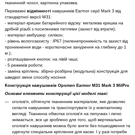
тканинний чохол, картонна упаковка.
Переважні
відмінності
навушників Earmor серії Mark 3 від
стандартної версії M31:
- матеріал кришки батарейного відсіку: металева кришка на
дрібній різьбі з посиленими петлями (захист від втрати);
- матеріал амбушюр: силікон;
- рівень вологозахисту : IP67 (пиленепроникність та захист від
проникнення води - короткочасне занурення на глибину до 1
м.);
- розташування кнопок: на лівій чаші;
- 5 режимів роботи;
- заміна кріплень: збірно-розбірна (модульна) конструкція для
швидкої зміни способу носіння.
Конструкція навушників Opsmen Earmor M31 Mark 3 MilPro
Основні елементи конструкції цієї моделі такі:
оголов'я, обтягнуте тканинним матеріалом, яке дозволяє
скласти навушники та транспортувати їх у компактному
вигляді. Тканинна обмотка оголов'я на липучках і легко
знімається, все це зроблено для того, щоб вертикальне
оголов'я навушників можна було зняти без пошкодження та
одягнути спеціальне кріплення для каски. І у разі потреби