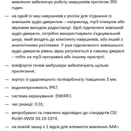
живлення забезпечує роботу навушників протягом 350
годин.
на одній із чаш навушників є роз'єм для з'єднання із
зовнішнім аудіо-джерелом – наприклад, mp3-плеєром або
звуковим виходом радіостанції. Щоб підключити зовнішній
аудіо-джерело, потрібно використовувати з'єднувальний
шнур, який входить до комплекту навушників, або інший з
аналогічними роз'ємами. У разі підключеного зовнішнього
аудіо-джерела рівень звуку регулюється в самому джерелі
– тобто на mp3-програвачі або іншому пристрої;
комфортні гелеві амбушюри забезпечують щільне
прилягання;
корпус із удароміцного полікарбонату товщиною 3 мм;
водонепроникність IP67;
система екранування: EMI/RFI;
час реакції: 0,01;
випробувано та схвалено відповідно до стандартів CE/
RoSH /ANSI S3.19-1974;
на кожній чашці є 1 відсік для елемента живлення AAA і