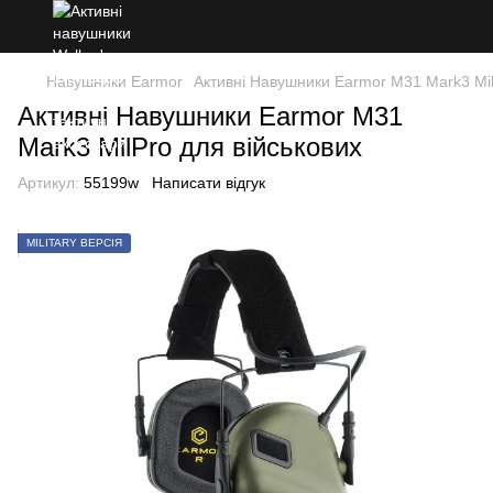
Навушники Earmor
Активні Навушники Earmor M31 Mark3 Mil
Активні Навушники Earmor M31
Mark3 MilPro для військових
Артикул:
55199w
Написати відгук
MILITARY ВЕРСІЯ