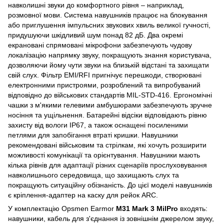
навколишні звуки до комфортного рівня – наприклад,
розмовної мови. Система навушників працює на блокування
або приглушення імпульсних звукових хвиль великої гучності,
придушуючи шкідливий шум понад 82 дБ. Два окремі
екрановані спрямовані мікрофони забезпечують чудову
локалізацію напрямку звуку, покращують знання користувача,
дозволяючи йому чути звуки на близькій відстані та захищати
свій слух. Фільтр EMI/RFI пригнічує перешкоди, створювані
електронними пристроями, розроблений та випробуваний
відповідно до військових стандартів MIL-STD-416. Ергономічні
чашки з м'якими гелевими амбушюрами забезпечують зручне
носіння та ущільнення. Батарейні відсіки відповідають рівню
захисту від вологи IP67, а також оснащені посиленими
петлями для запобігання втраті кришки. Навушники
рекомендовані військовим та стрілкам, які хочуть розширити
можливості комунікації та орієнтування. Навушники мають
кілька рівнів для адаптації різних сценаріїв прослуховування
навколишнього середовища, що захищають слух та
покращують ситуаційну обізнаність. До цієї моделі навушників
є кріплення-адаптер на каску для рейок ARC.
У комплектацію Opsmen Earmor
M31 Mark 3 MilPro
входять:
навушники, кабель для з'єднання із зовнішнім джерелом звуку,