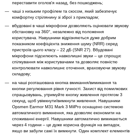
переставити оголов'я назад, без пошкоджень;
чаші з низьким профілем та скосом, який забезпечує
комфортну стрілянину зі зброї з прикладом;
вбудовані в чаші мікрофони дозволяють оцінювати звукову
обстановку на 360°, незалежно від положення
користувача. Навушники відрізняються дуже добрим
показником коефіцієнта зниження шуму (NRR) серед
пристроїв цього класу – 22 дБ (SNR 27). Вбудовані
мікрофони підсилюють навколишні звуки – це спрощує
спілкування між користувачами та дозволяє повністю
контролювати навколишнє оточення, враховуючи звукову
складову;
на чаші розташована кнопка вмикання/вимикання та
кнопки регулювання рівня гучності. Захист від помилкових
спрацьовувань, утримуйте кнопку живлення протягом 3
секунд, щоб увімкнути/вимкнути живлення. Навушники
Opsmen Earmor M31 Mark 3 MilPro оснащено системою
автоматичного вимкнення, яка дозволяє економити на
споживанні енергії. Навушники автоматично вимикаються
через 4 години – це дуже корисна функція на випадок,
якщо ви забули самі їх вимкнути. Один комплект елементів