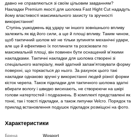
давно не справляються зі своїм цільовим завданням?
Накладки Premium якості для шолома Fast Hight Cut нададуть
йому властивості максимального захисту та зручності
використання!
Ступінь ушкоджень від удару чи іншого зовнішнього впливу
залежить як від його сили, а ще й площі впливу. Таким чином,
щоб тактичний шолом міг не тільки зупиняти механічні удари,
але ще й ефективно їх поглинати та розсіювати по
максимальній площі, він повинен бути оснащений м'якими
накладками. Тактичні накладки для шолома створені зі
спеціального матеріалу, який здатний запам'ятовувати форму
поверхні, що торкається до нього. За рахунок цього такі
накладки однаково зручні у використанні людей різної форми
кісток черепа. Також підкладки для тактичного шолома здатні
вбирати вологу і швидко висихають, не створюючи на шкірі
голови натертостей і подразнень. В комплекті представлені як
тонкі, так і товсті підкладки, а також липучки Velcro. Порядок та
приклад встановлення подушок підкладок розміщєні на фото.
Характеристики
Бренд
Wosport