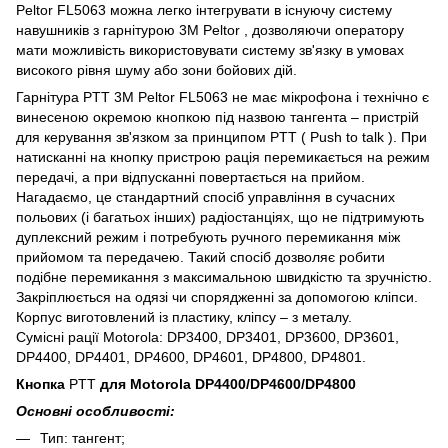
Peltor FL5063 можна легко інтегрувати в існуючу систему
навушників з гарнітурою 3M Peltor , дозволяючи оператору
мати можливість використовувати систему зв'язку в умовах
високого рівня шуму або зони бойових дій.
Гарнітура PTT 3M Peltor FL5063 не має мікрофона і технічно є
винесеною окремою кнопкою під назвою тангента – пристрій
для керування зв'язком за принципом PTT ( Push to talk ). При
натисканні на кнопку пристрою рація перемикається на режим
передачі, а при відпусканні повертається на прийом.
Нагадаємо, це стандартний спосіб управління в сучасних
польових (і багатьох інших) радіостанціях, що не підтримують
дуплексний режим і потребують ручного перемикання між
прийомом та передачею. Такий спосіб дозволяє робити
подібне перемикання з максимальною швидкістю та зручністю.
Закріплюється на одязі чи спорядженні за допомогою кліпси.
Корпус виготовлений із пластику, кліпсу – з металу.
Сумісні рації Motorola: DP3400, DP3401, DP3600, DP3601,
DP4400, DP4401, DP4600, DP4601, DP4800, DP4801.
Кнопка
PTT
для Motorola DP4400/DP4600/DP4800
Основні особливості:
Тип: тангент;