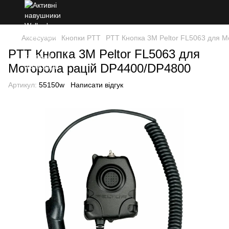
Аксесуари
Кнопки PTT
PTT Кнопка 3M Peltor FL5063 для 
PTT Кнопка 3M Peltor FL5063 для
Моторола рацій DP4400/DP4800
Артикул:
55150w
Написати відгук