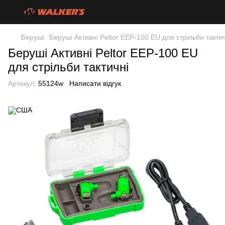
Беруші
Беруші Активні Peltor EEP-100 EU для стрільби такти
Беруші Активні Peltor EEP-100 EU
для стрільби тактичні
Артикул:
55124w
Написати відгук