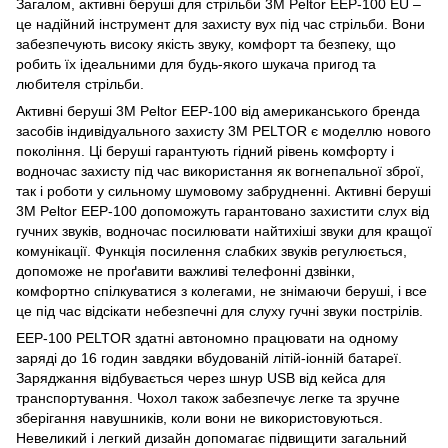
Загалом, активні беруші для стрільби 3М Peltor EEP-100 EU –
це надійний інструмент для захисту вух під час стрільби. Вони
забезпечують високу якість звуку, комфорт та безпеку, що
робить їх ідеальними для будь-якого шукача пригод та
любителя стрільби.
Активні беруші 3M Peltor EEP-100 від американського бренда
засобів індивідуального захисту 3M PELTOR є моделлю нового
покоління. Ці беруші гарантують гідний рівень комфорту і
водночас захисту під час використання як вогнепальної зброї,
так і роботи у сильному шумовому забрудненні. Активні беруші
3M Peltor EEP-100 допоможуть гарантовано захистити слух від
гучних звуків, водночас посилювати найтихіші звуки для кращої
комунікації. Функція посилення слабких звуків регулюється,
допоможе не проґавити важливі телефонні дзвінки,
комфортно спілкуватися з колегами, не знімаючи беруші, і все
це під час відсікати небезпечні для слуху гучні звуки пострілів.
EEP-100 PELTOR здатні автономно працювати на одному
заряді до 16 годин завдяки вбудованій літій-іонній батареї.
Заряджання відбувається через шнур USB від кейса для
транспортування. Чохол також забезпечує легке та зручне
зберігання навушників, коли вони не використовуються.
Невеликий і легкий дизайн допомагає підвищити загальний