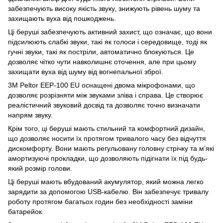
забезпечують високу якість звуку, знижують рівень шуму та
захищають вуха від пошкоджень.
Ці беруші забезпечують активний захист, що означає, що вони
підсилюють слабкі звуки, такі як голоси і середовище, тоді як
гучні звуки, такі як постріли, автоматично блокуються. Це
дозволяє чітко чути навколишнє оточення, але при цьому
захищати вуха від шуму від вогнепальної зброї.
3М Peltor EEP-100 EU оснащені двома мікрофонами, що
дозволяє розрізняти між звуками зліва і справа. Це створює
реалістичний звуковий досвід та дозволяє точно визначати
напрям звуку.
Крім того, ці беруші мають стильний та комфортний дизайн,
що дозволяє носити їх протягом тривалого часу без відчуття
дискомфорту. Вони мають регульовану головну стрічку та м’які
амортизуючі прокладки, що дозволяють підігнати їх під будь-
який розмір голови.
Ці беруші мають вбудований акумулятор, який можна легко
зарядити за допомогою USB-кабелю. Він забезпечує тривалу
роботу протягом багатьох годин без необхідності заміни
батарейок.