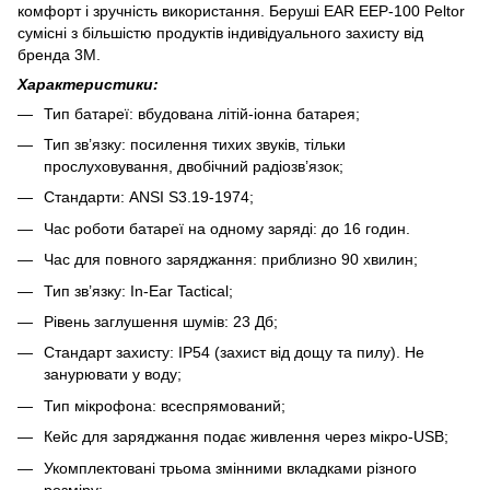
комфорт і зручність використання. Беруші EAR EEP-100 Peltor
сумісні з більшістю продуктів індивідуального захисту від
бренда 3M.
Характеристики:
Тип батареї: вбудована літій-іонна батарея;
Тип зв’язку: посилення тихих звуків, тільки
прослуховування, двобічний радіозв’язок;
Стандарти: ANSI S3.19-1974;
Час роботи батареї на одному заряді: до 16 годин.
Час для повного заряджання: приблизно 90 хвилин;
Тип зв’язку: In-Ear Tactical;
Рівень заглушення шумів: 23 Дб;
Стандарт захисту: IP54 (захист від дощу та пилу). Не
занурювати у воду;
Тип мікрофона: всеспрямований;
Кейс для заряджання подає живлення через мікро-USB;
Укомплектовані трьома змінними вкладками різного
розміру;