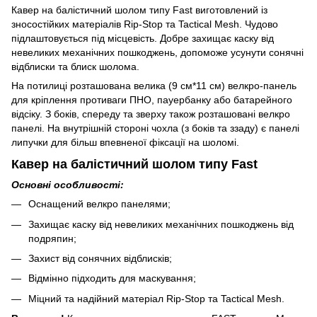
Кавер на балістичний шолом типу Fast виготовлений із
зносостійких матеріалів Rip-Stop та Tactical Mesh. Чудово
підлаштовується під місцевість. Добре захищає каску від
невеликих механічних пошкоджень, допоможе усунути сонячні
відблиски та блиск шолома.
На потилиці розташована велика (9 см*11 см) велкро-панель
для кріплення противаги ПНО, пауербанку або батарейного
відсіку. З боків, спереду та зверху також розташовані велкро
панелі. На внутрішній стороні чохла (з боків та ззаду) є панелі
липучки для більш впевненої фіксації на шоломі.
Кавер на балістичний шолом типу Fast
Основні особливості:
Оснащений велкро панелями;
Захищає каску від невеликих механічних пошкоджень від
подряпин;
Захист від сонячних відблисків;
Відмінно підходить для маскування;
Міцний та надійний матеріал Rip-Stop та Tactical Mesh.