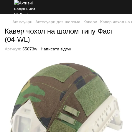
Аксесуари
Аксесуари для шолома
Кавери
Кавер чохол на
Кавер чохол на шолом типу Фаст
(04-WL)
Артикул:
55073w
Написати відгук