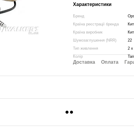
Характеристики
Бренд
Op
Країна реєстрації бренда
Кит
Країна виробник
Кит
Шумозаглушення (NRR)
22
Тип живлення
2 х
Колір
Tan
Доставка
Оплата
Гар