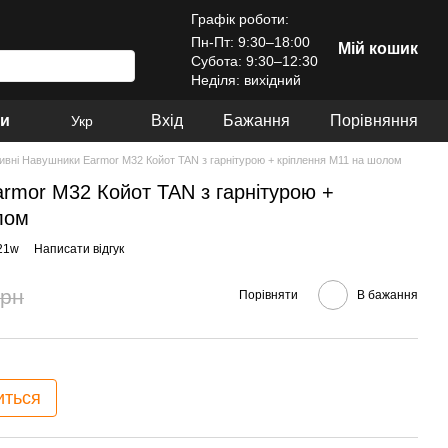
Графік роботи:
Пн-Пт: 9:30–18:00
Мій кошик
Субота: 9:30–12:30
Неділя: вихідний
ри
Вхід
Бажання
Порівняння
Укр
ивні Навушники Earmor M32 Койот TAN з гарнітурою + кріплення M11 на шолом
rmor M32 Койот TAN з гарнітурою +
лом
21w
Написати відгук
грн
Порівняти
В бажання
иться