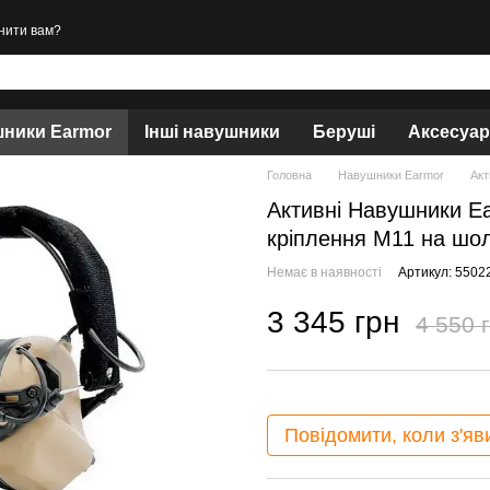
нити вам?
ники Earmor
Інші навушники
Беруші
Аксесуа
Головна
Навушники Earmor
Акт
Активні Навушники Ea
кріплення M11 на шо
Немає в наявності
Артикул: 5502
3 345 грн
4 550 
Повідомити, коли з'яв