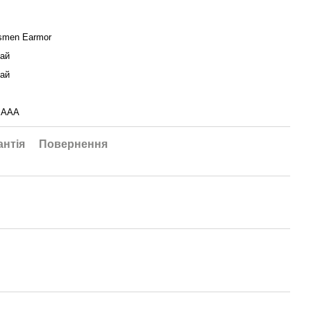
smen Earmor
ай
ай
 AAA
антія
Повернення