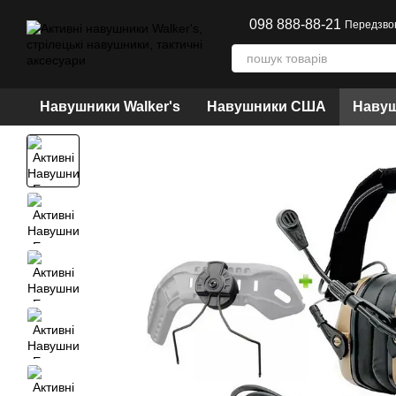
Перейти до основного контенту
098 888-88-21
Передзво
Навушники Walker's
Навушники США
Навуш