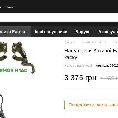
нити вам?
ники Earmor
Інші навушники
Беруші
Аксесуа
Головна
Навушники Earmor
Нав
Навушники Активні E
каску
Немає в наявності
Артикул: 550
3 375 грн
4 450 
Повідомити, коли з'яв