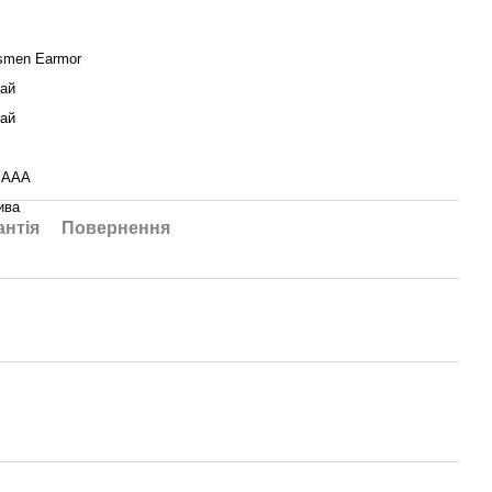
smen Earmor
ай
ай
 AAA
ива
антія
Повернення