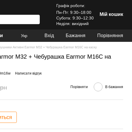
Графік роботи:
Пн-Пт: 9:30–18:00
Мій кошик
Субота: 9:30–12:30
Неділя: вихідний
ри
Вхід
Бажання
Порівняння
Укр
ушники Активні Earmor M32 + Чебурашка Earmor M16C на каску
armor M32 + Чебурашка Earmor M16C на
20m16w
Написати відгук
грн
Порівняти
В бажання
иться