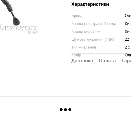
Характеристики
Бренд
Op
Країна реєстрації бренда
Кит
Країна виробник
Кит
Шумозаглушення (NRR)
22
Тип живлення
2 х
Колір
Ол
Доставка
Оплата
Гар