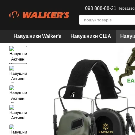
Перейти до основного контенту
098 888-88-21
Передзво
Навушники Walker's
Навушники США
Навуш