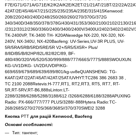
F7E/G71/G71A/G71E/K2/K2A/K2E/K2ET/21/21AT/21BT/22/22A/22AT
42AT/2E/45/46/47/215/225/235/235A/235E/315/415Kenwood:
208/220/240/240D/248/250/260/260/270/370G/372G
340/340D/348/350/378/378G/430/431/353/360/2100/2102/2130/21
/2312/3312/2360/3360/2400/3400/2400V/3400U/2402/3402/2402V
TK-2400VP, TK-3400 TH- K20ANexedge NX-220, NX-320, NX-
240V, NX-340U, NX-420Baofeng: UV-Series,UV-3R PLUS, UV-
5R/5RA/5RB/5RD/5RE/5R V2+/5R5/5X5R+ Plus/
8/8D/B5/B/82HP/82L/82/82C/89, BF-
480/490/320/V6/520/530/999/888/777/666S/777S/888SWOUXUN:
KG-UV1D/KG- UV2D/UVDIP/KG-
669/659/679/689/639/699/801/kg-uv8eQUANSHENG: TG-
K4AT/2AT/22AT/45AT/42AT/25AT/UVHYT:TC286 386 2683 38 ,
TC 2100 2088Retevis:H-777,RT1, RT2,RT3, RT5, RT7, RT-
5R,RT-5RV,RT-B6,888sLinton:LT-
2288/3288/6288/5288/3188/612 /3268/6288/6188/3288APUXING
Radio: PX-666/777/777 PLUS/3288/-888Hytera Radio:TC-
268/268S/270/270S/368/368S//370/370SWEI2 3288
Кнопка
PTT
для рацій
Kenwood, Baofeng
Основні особливості:
Тип: тангент;