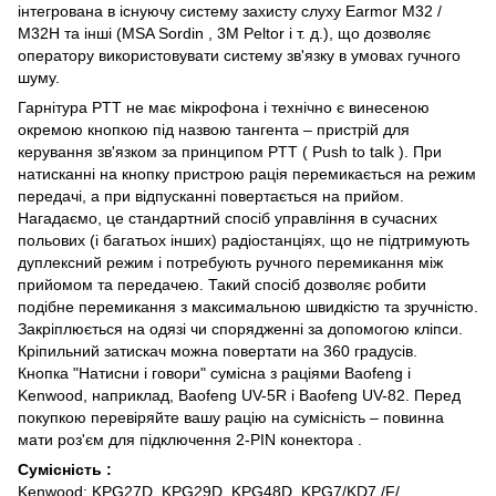
інтегрована в існуючу систему захисту слуху Earmor M32 /
M32H та інші (MSA Sordin , 3M Peltor і т. д.), що дозволяє
оператору використовувати систему зв'язку в умовах гучного
шуму.
Гарнітура PTT не має мікрофона і технічно є винесеною
окремою кнопкою під назвою тангента – пристрій для
керування зв'язком за принципом PTT ( Push to talk ). При
натисканні на кнопку пристрою рація перемикається на режим
передачі, а при відпусканні повертається на прийом.
Нагадаємо, це стандартний спосіб управління в сучасних
польових (і багатьох інших) радіостанціях, що не підтримують
дуплексний режим і потребують ручного перемикання між
прийомом та передачею. Такий спосіб дозволяє робити
подібне перемикання з максимальною швидкістю та зручністю.
Закріплюється на одязі чи спорядженні за допомогою кліпси.
Кріпильний затискач можна повертати на 360 градусів.
Кнопка "Натисни і говори" сумісна з раціями Baofeng і
Kenwood, наприклад, Baofeng UV-5R і Baofeng UV-82. Перед
покупкою перевіряйте вашу рацію на сумісність – повинна
мати роз'єм для підключення 2-PIN конектора .
Сумісність
:
Kenwood: KPG27D, KPG29D, KPG48D, KPG7/KD7 /F/