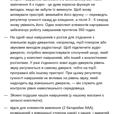
закінчення 4-х годин - це дуже корисна функція на
випадок, якщо ви забули їх вимкнути. Щоб знову
активувати пристрій, вимикайте його вручну — переведіть
регулятор гучності назад до клацання, а після 3 - 5 секунд
знову увімкніть його. Один комплект елементів харчування
забезпечує роботу навушників протягом 350 годин.
На одній чаші навушників є роз'єм для з'єднання з
зовнішнім аудіо-джерелом, наприклад, mp3-плеєром або
звуковим виходом радіостанції. Щоб підключити аудіо-
джерело, потрібно використовувати сполучний шнур, який
входить у комплект навушників, або інший з аналогічними
роз'єктами. У разі з'єднаного зовні аудіо-джерела рівень
звуку регулюється в самому джерелі, тобто на mp3-
програвачі або іншому пристрої. При цьому регулятор
гучності навушників не впливає на рівень звуку, який
надходить від зовнішнього джерела, — він служить для
контролю рівня навколишнього середовища.
Зйомні подушки чашок навушників (у нашому магазині є
запасні комплекти);
відсік для елементів живлення (2 батарейки AAA),
розміщений з зовнішньої сторони однієї з чашок, і закритий