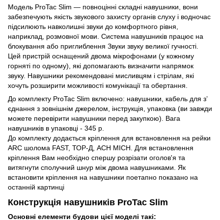
Модель ProTac Slim — повноцінні складні навушники, вони
забезпечують якість звукового захисту органів слуху і водночас
підсилюють навколишні звуки до комфортного рівня,
наприклад, розмовної мови. Система навушників працює на
блокування або приглиблення Звуки звуку великої гучності.
Цей пристрій оснащений двома мікрофонами (у кожному
горняті по одному), які допомагають визначити напрямок
звуку. Навушники рекомендовані мисливцям і стрілам, які
хочуть розширити можливості комунікації та обертання.
До комплекту ProTac Slim включено: навушники, кабель для з’
єднання з зовнішнім джерелом, інструкція, упаковка (ви завжди
можете перевірити навушники перед закупкою). Вага
навушників в упаковці - 345 р.
До комплекту додається кріплення для встановлення на рейки
ARC шолома FAST, ТОР-Д, ACH MICH. Для встановлення
кріплення Вам необхідно спершу розрізати оголов'я та
витягнути сполучний шнур між двома навушниками. Як
встановити кріплення на навушники поетапно показано на
останній картинці
Конструкція навушників ProTac Slim
Основні елементи будови цієї моделі такі: