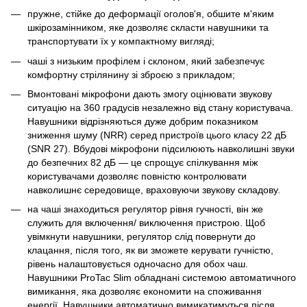
пружне, стійке до деформації оголов'я, обшите м'яким
шкірозамінником, яке дозволяє скласти навушники та
транспортувати їх у компактному вигляді;
чаші з низьким профілем і склоном, який забезпечує
комфортну стрілянину зі зброєю з прикладом;
Вмонтовані мікрофони дають змогу оцінювати звукову
ситуацію на 360 градусів незалежно від стану користувача.
Навушники відрізняються дуже добрим показником
зниження шуму (NRR) серед пристроїв цього класу 22 дБ
(SNR 27). Вбудові мікрофони підсилюють навколишні звуки
до безпечних 82 дБ — це спрощує спілкування між
користувачами дозволяє повністю контролювати
навколишнє середовище, враховуючи звукову складову.
на чаші знаходиться регулятор рівня гучності, він же
служить для включення/ виключення пристрою. Щоб
увімкнути навушники, регулятор слід повернути до
клацання, після того, як ви зможете керувати гучністю,
рівень налаштовується одночасно для обох чаш.
Навушники ProTac Slim обладнані системою автоматичного
вимикання, яка дозволяє економити на споживання
енергії. Навушники автоматично вимикатимуться після