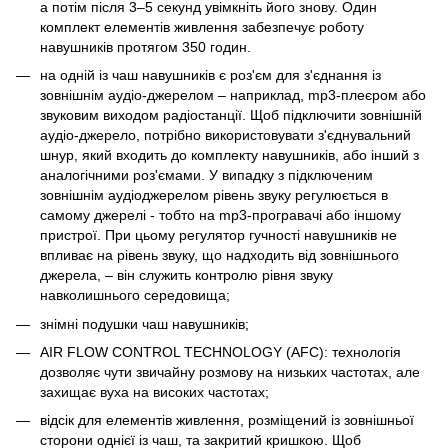
а потім після 3–5 секунд увімкніть його знову. Один
комплект елементів живлення забезпечує роботу
навушників протягом 350 годин.
на одній із чаш навушників є роз'єм для з'єднання із
зовнішнім аудіо-джерелом – наприклад, mp3-плеєром або
звуковим виходом радіостанції. Щоб підключити зовнішній
аудіо-джерело, потрібно використовувати з'єднувальний
шнур, який входить до комплекту навушників, або інший з
аналогічними роз'ємами. У випадку з підключеним
зовнішнім аудіоджерелом рівень звуку регулюється в
самому джерелі - тобто на mp3-програвачі або іншому
пристрої. При цьому регулятор гучності навушників не
впливає на рівень звуку, що надходить від зовнішнього
джерела, – він служить контролю рівня звуку
навколишнього середовища;
знімні подушки чаш навушників;
AIR FLOW CONTROL TECHNOLOGY (AFC): технологія
дозволяє чути звичайну розмову на низьких частотах, але
захищає вуха на високих частотах;
відсік для елементів живлення, розміщений із зовнішньої
сторони однієї із чаш, та закритий кришкою. Щоб