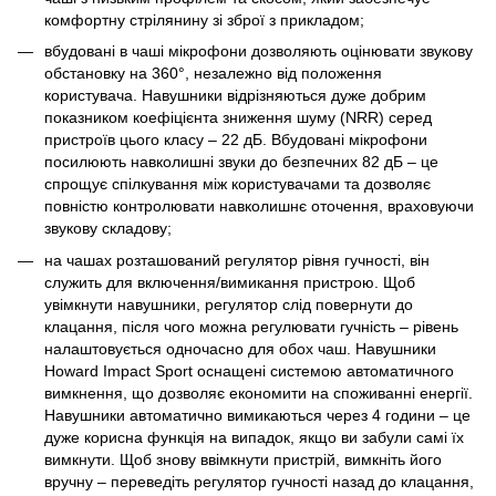
комфортну стрілянину зі зброї з прикладом;
вбудовані в чаші мікрофони дозволяють оцінювати звукову
обстановку на 360°, незалежно від положення
користувача. Навушники відрізняються дуже добрим
показником коефіцієнта зниження шуму (NRR) серед
пристроїв цього класу – 22 дБ. Вбудовані мікрофони
посилюють навколишні звуки до безпечних 82 дБ – це
спрощує спілкування між користувачами та дозволяє
повністю контролювати навколишнє оточення, враховуючи
звукову складову;
на чашах розташований регулятор рівня гучності, він
служить для включення/вимикання пристрою. Щоб
увімкнути навушники, регулятор слід повернути до
клацання, після чого можна регулювати гучність – рівень
налаштовується одночасно для обох чаш. Навушники
Howard Impact Sport оснащені системою автоматичного
вимкнення, що дозволяє економити на споживанні енергії.
Навушники автоматично вимикаються через 4 години – це
дуже корисна функція на випадок, якщо ви забули самі їх
вимкнути. Щоб знову ввімкнути пристрій, вимкніть його
вручну – переведіть регулятор гучності назад до клацання,