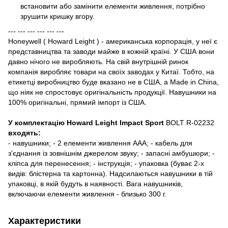
встановити або замінити елементи живлення, потрібно
зрушити кришку вгору.
--- --- --- --- --- ---
Honeywell ( Howard Leight ) - американська корпорація, у неї є
представництва та заводи майже в кожній країні. У США вони
давно нічого не виробляють. На свій внутрішній ринок
компанія виробляє товари на своїх заводах у Китаї. Тобто, на
етикетці виробництво буде вказано не в США, а Made in China,
що ніяк не спростовує оригінальність продукції. Навушники на
100% оригінальні, прямий імпорт із США.
У комплектацію Howard Leight Impact Sport
BOLT R-02232
входять:
- навушники; - 2 елементи живлення AAA; - кабель для
з'єднання із зовнішнім джерелом звуку; - запасні амбушюри; -
кліпса для перенесення; - інструкція; - упаковка (буває 2-х
видів: блістерна та картонна). Надсилаються навушники в тій
упаковці, в якій будуть в наявності. Вага навушників,
включаючи елементи живлення - близько 300 г.
Характеристики