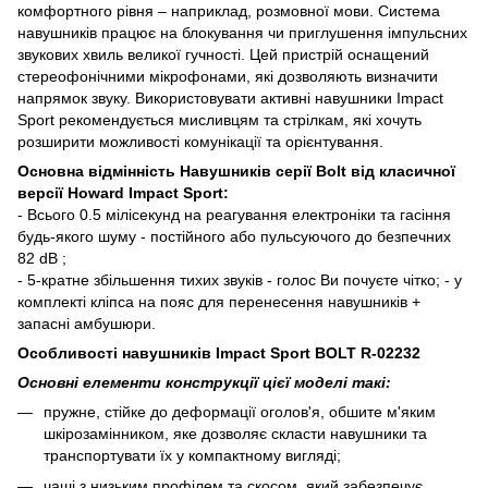
комфортного рівня – наприклад, розмовної мови. Система
навушників працює на блокування чи приглушення імпульсних
звукових хвиль великої гучності. Цей пристрій оснащений
стереофонічними мікрофонами, які дозволяють визначити
напрямок звуку. Використовувати активні навушники Impact
Sport рекомендується мисливцям та стрілкам, які хочуть
розширити можливості комунікації та орієнтування.
Основна відмінність Навушників серії Bolt від класичної
версії Howard Impact Sport:
- Всього 0.5 мілісекунд на реагування електроніки та гасіння
будь-якого шуму - постійного або пульсуючого до безпечних
82 dB ;
- 5-кратне збільшення тихих звуків - голос Ви почуєте чітко; - у
комплекті кліпса на пояс для перенесення навушників +
запасні амбушюри.
Особливості навушників Impact Sport BOLT R-02232
Основні елементи конструкції цієї моделі такі:
пружне, стійке до деформації оголов'я, обшите м'яким
шкірозамінником, яке дозволяє скласти навушники та
транспортувати їх у компактному вигляді;
чаші з низьким профілем та скосом, який забезпечує