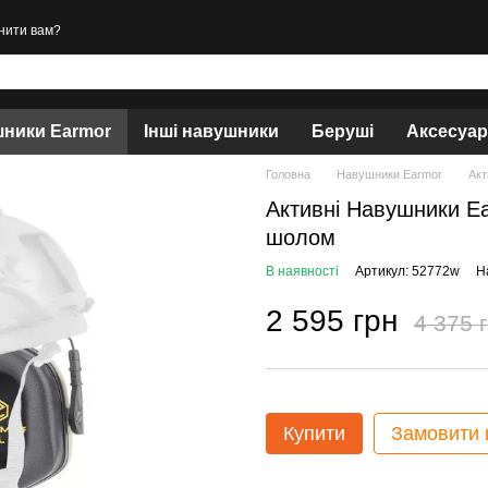
нити вам?
ники Earmor
Інші навушники
Беруші
Аксесуа
Головна
Навушники Earmor
Акт
Активні Навушники Ea
шолом
В наявності
Артикул: 52772w
Н
2 595 грн
4 375 
Купити
Замовити