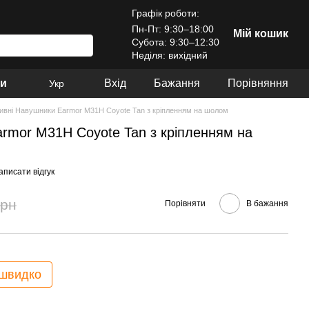
Графік роботи:
Пн-Пт: 9:30–18:00
Мій кошик
Субота: 9:30–12:30
Неділя: вихідний
ри
Вхід
Бажання
Порівняння
Укр
ивні Навушники Earmor M31H Coyote Tan з кріпленням на шолом
rmor M31H Coyote Tan з кріпленням на
аписати відгук
грн
Порівняти
В бажання
 швидко