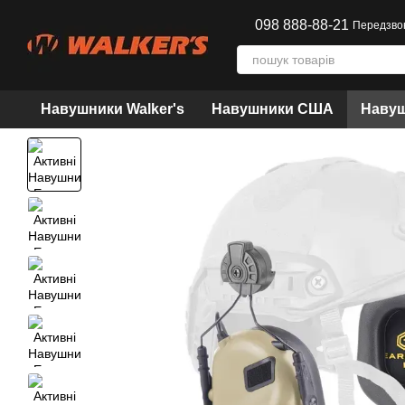
Перейти до основного контенту
098 888-88-21
Передзво
Навушники Walker's
Навушники США
Навуш