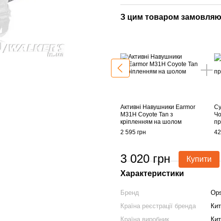
З цим товаром замовляю
Активні Навушники Earmor
Су
M31H Coyote Tan з
Чо
кріпленням на шолом
пр
2 595 грн
42
3 020 грн
Купити
Характеристики
Бренд
Op
Країна реєстрації бренда
Кит
Країна виробник
Кит