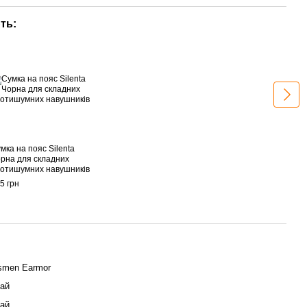
ть:
З ц
мка на пояс Silenta
Акти
рна для складних
M31H
отишумних навушників
кріп
5 грн
2 595
2 
smen Earmor
ай
ай