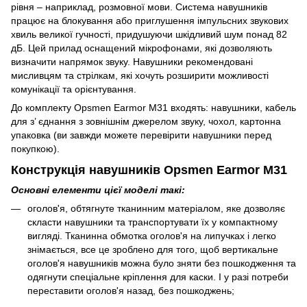
рівня – наприклад, розмовної мови. Система навушників
працює на блокування або приглушення імпульсних звукових
хвиль великої гучності, придушуючи шкідливий шум понад 82
дБ. Цей прилад оснащений мікрофонами, які дозволяють
визначити напрямок звуку. Навушники рекомендовані
мисливцям та стрілкам, які хочуть розширити можливості
комунікації та орієнтування.
До комплекту Opsmen Earmor M31 входять: навушники, кабель
для з’ єднання з зовнішнім джерелом звуку, чохол, картонна
упаковка (ви завжди можете перевірити навушники перед
покупкою).
Конструкція навушників Opsmen Earmor M31
Основні елементи цієї моделі такі:
оголов'я, обтягнуте тканинним матеріалом, яке дозволяє
скласти навушники та транспортувати їх у компактному
вигляді. Тканинна обмотка оголов'я на липучках і легко
знімається, все це зроблено для того, щоб вертикальне
оголов'я навушників можна було зняти без пошкодження та
одягнути спеціальне кріплення для каски. І у разі потреби
переставити оголов'я назад, без пошкоджень;