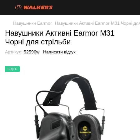
Навушники Earmor
Навушники Активні Earmor M31 Чорні для
Навушники Активні Earmor M31
Чорні для стрільби
Артикул:
52596w
Написати відгук
ВІДЕО