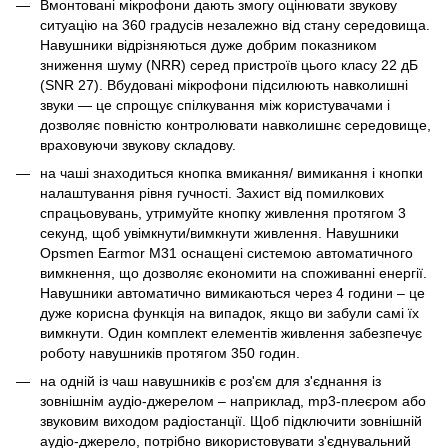
Вмонтовані мікрофони дають змогу оцінювати звукову
ситуацію на 360 градусів незалежно від стану середовища.
Навушники відрізняються дуже добрим показником
зниження шуму (NRR) серед пристроїв цього класу 22 дБ
(SNR 27). Вбудовані мікрофони підсилюють навколишні
звуки — це спрощує спілкування між користувачами і
дозволяє повністю контролювати навколишнє середовище,
враховуючи звукову складову.
на чаші знаходиться кнопка вмикання/ вимикання і кнопки
налаштування рівня гучності. Захист від помилкових
спрацьовувань, утримуйте кнопку живлення протягом 3
секунд, щоб увімкнути/вимкнути живлення. Навушники
Opsmen Earmor M31 оснащені системою автоматичного
вимкнення, що дозволяє економити на споживанні енергії.
Навушники автоматично вимикаються через 4 години – це
дуже корисна функція на випадок, якщо ви забули самі їх
вимкнути. Один комплект елементів живлення забезпечує
роботу навушників протягом 350 годин.
на одній із чаш навушників є роз'єм для з'єднання із
зовнішнім аудіо-джерелом – наприклад, mp3-плеєром або
звуковим виходом радіостанції. Щоб підключити зовнішній
аудіо-джерело, потрібно використовувати з'єднувальний