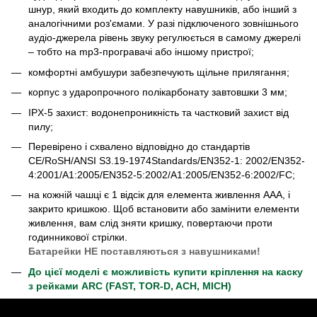
шнур, який входить до комплекту навушників, або інший з
аналогічними роз'ємами. У разі підключеного зовнішнього
аудіо-джерела рівень звуку регулюється в самому джерелі
– тобто на mp3-програвачі або іншому пристрої;
комфортні амбушури забезпечують щільне прилягання;
корпус з ударопрочного полікарбонату завтовшки 3 мм;
IPX-5 захист: водонепроникність та частковий захист від
пилу;
Перевірено і схвалено відповідно до стандартів
CE/RoSH/ANSI S3.19-1974Standards/EN352-1: 2002/EN352-
4:2001/A1:2005/EN352-5:2002/A1:2005/EN352-6:2002/FC;
на кожній чашці є 1 відсік для елемента живлення AAA, і
закрито кришкою. Щоб встановити або замінити елементи
живлення, вам слід зняти кришку, повертаючи проти
годинникової стрілки.
Батарейки НЕ поставляються з навушниками!
До цієї моделі є можливість купити кріплення на каску
з рейками ARC (FAST, TOR-D, ACH, MICH)