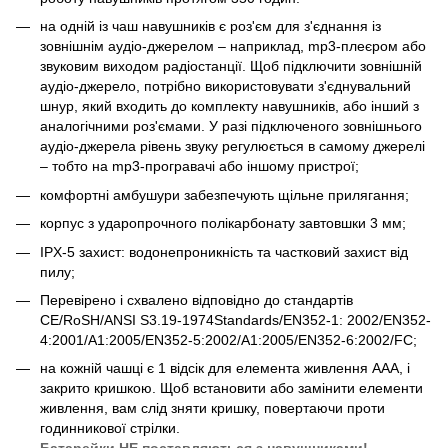
на одній із чаш навушників є роз'єм для з'єднання із
зовнішнім аудіо-джерелом – наприклад, mp3-плеєром або
звуковим виходом радіостанції. Щоб підключити зовнішній
аудіо-джерело, потрібно використовувати з'єднувальний
шнур, який входить до комплекту навушників, або інший з
аналогічними роз'ємами. У разі підключеного зовнішнього
аудіо-джерела рівень звуку регулюється в самому джерелі
– тобто на mp3-програвачі або іншому пристрої;
комфортні амбушури забезпечують щільне прилягання;
корпус з ударопрочного полікарбонату завтовшки 3 мм;
IPX-5 захист: водонепроникність та частковий захист від
пилу;
Перевірено і схвалено відповідно до стандартів
CE/RoSH/ANSI S3.19-1974Standards/EN352-1: 2002/EN352-
4:2001/A1:2005/EN352-5:2002/A1:2005/EN352-6:2002/FC;
на кожній чашці є 1 відсік для елемента живлення AAA, і
закрито кришкою. Щоб встановити або замінити елементи
живлення, вам слід зняти кришку, повертаючи проти
годинникової стрілки.