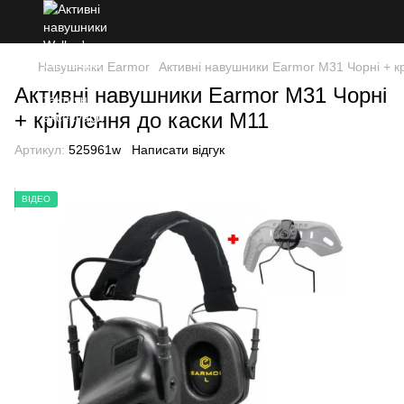
Навушники Earmor
Активні навушники Earmor M31 Чорні + к
Активні навушники Earmor M31 Чорні
+ кріплення до каски M11
Артикул:
525961w
Написати відгук
ВІДЕО