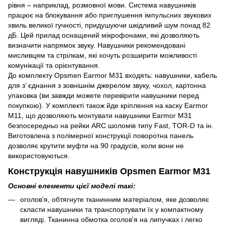
рівня – наприклад, розмовної мови. Система навушників
працює на блокування або приглушення імпульсних звукових
хвиль великої гучності, придушуючи шкідливий шум понад 82
дБ. Цей прилад оснащений мікрофонами, які дозволяють
визначити напрямок звуку. Навушники рекомендовані
мисливцям та стрілкам, які хочуть розширити можливості
комунікації та орієнтування.
До комплекту Opsmen Earmor M31 входять: навушники, кабель
для з’ єднання з зовнішнім джерелом звуку, чохол, картонна
упаковка (ви завжди можете перевірити навушники перед
покупкою). У комплекті також йде кріплення на каску Earmor
M11, що дозволяють монтувати навушники Earmor M31
безпосередньо на рейки ARC шоломів типу Fast, TOR-D та ін.
Виготовлена ​​з полімерної конструкції поворотна панель
дозволяє крутити муфти на 90 градусів, коли вони не
використовуються.
Конструкція навушників Opsmen Earmor M31
Основні елементи цієї моделі такі:
оголов'я, обтягнуте тканинним матеріалом, яке дозволяє
скласти навушники та транспортувати їх у компактному
вигляді. Тканинна обмотка оголов'я на липучках і легко