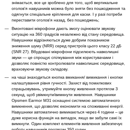
знімається, все це зроблено для того, щоб вертикальне
оголов'я навушників можна було зняти без пошкодження та
одягнути спеціальне кріплення для каски. І у разі потреби
переставити оголов'я назад, без пошкоджень;
Вмонтовані мікрофони дають змогу оцінювати звукову
ситуацію на 360 градусів незалежно від стану середовища.
Навушники відрізняються дуже добрим показником
зниження шуму (NRR) серед пристроїв цього класу 22 дБ
(SNR 27). Вбудовані мікрофони підсилюють навколишні
звуки — це спрощує спілкування між користувачами і
дозволяє повністю контролювати навколишнє середовище,
враховуючи звукову складову.
на чаші знаходиться кнопка вмикання/ вимикання і кнопки
налаштування рівня гучності. Захист від помилкових
спрацьовувань, утримуйте кнопку живлення протягом 3
секунд, щоб увімкнути/вимкнути живлення. Навушники
Opsmen Earmor M31 оснащені системою автоматичного
вимкнення, що дозволяє економити на споживанні енергії.
Навушники автоматично вимикаються через 4 години – це
дуже корисна функція на випадок, якщо ви забули самі їх
вимкнути. Один комплект елементів живлення забезпечує
роботу навушників протягом 350 годин.