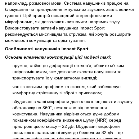
наприклад, розмовної мови. Система навушників працює на
блокування чи приглушення імпульсних звукових хвиль великої
гучності. Цей пристрій оснащений стереофонічними
мікрофонами, які дозволяють визначити напрямок звуку.
Використовувати активні навушники Impact Sport
рекомендується мисливцям та стрілкам, які хочуть розширити
можливості комунікації та орієнтування.
Особливості навушників Impact Sport
Основні елементи конструкції цієї моделі такі:
пружне, стійке до деформації оголов'я, обшите м'яким
шкірозамінником, яке дозволяє скласти навушники та
транспортувати їх у компактному вигляді;
чаші з низьким профілем та скосом, який забезпечує
комфортну стрілянину зі зброї з прикладом;
вбудовані в чаші мікрофони дозволяють оцінювати звукову
обстановку на 360°, незалежно від положення
користувача. Навушники відрізняються дуже добрим
показником коефіцієнта зниження шуму (NRR) серед
пристроїв цього класу – 22 дБ. Вбудовані мікрофони
посилюють навколишні звуки до безпечних 82 дБ – це
спрощує спілкування між користувачами та дозволяє