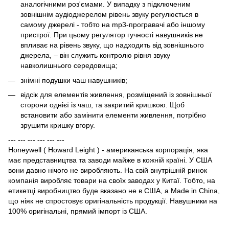
аналогічними роз'ємами. У випадку з підключеним
зовнішнім аудіоджерелом рівень звуку регулюється в
самому джерелі - тобто на mp3-програвачі або іншому
пристрої. При цьому регулятор гучності навушників не
впливає на рівень звуку, що надходить від зовнішнього
джерела, – він служить контролю рівня звуку
навколишнього середовища;
знімні подушки чаш навушників;
відсік для елементів живлення, розміщений із зовнішньої
сторони однієї із чаш, та закритий кришкою. Щоб
встановити або замінити елементи живлення, потрібно
зрушити кришку вгору.
--- --- --- --- --- ---
Honeywell ( Howard Leight ) - американська корпорація, яка
має представництва та заводи майже в кожній країні. У США
вони давно нічого не виробляють. На свій внутрішній ринок
компанія виробляє товари на своїх заводах у Китаї. Тобто, на
етикетці виробництво буде вказано не в США, а Made in China,
що ніяк не спростовує оригінальність продукції. Навушники на
100% оригінальні, прямий імпорт із США.