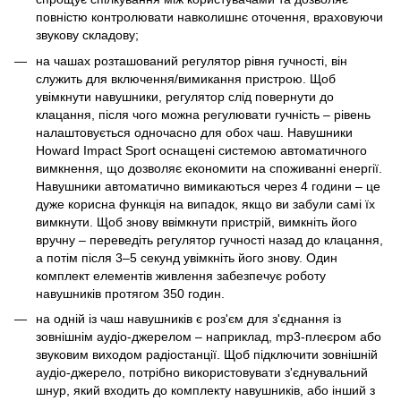
повністю контролювати навколишнє оточення, враховуючи
звукову складову;
на чашах розташований регулятор рівня гучності, він
служить для включення/вимикання пристрою. Щоб
увімкнути навушники, регулятор слід повернути до
клацання, після чого можна регулювати гучність – рівень
налаштовується одночасно для обох чаш. Навушники
Howard Impact Sport оснащені системою автоматичного
вимкнення, що дозволяє економити на споживанні енергії.
Навушники автоматично вимикаються через 4 години – це
дуже корисна функція на випадок, якщо ви забули самі їх
вимкнути. Щоб знову ввімкнути пристрій, вимкніть його
вручну – переведіть регулятор гучності назад до клацання,
а потім після 3–5 секунд увімкніть його знову. Один
комплект елементів живлення забезпечує роботу
навушників протягом 350 годин.
на одній із чаш навушників є роз'єм для з'єднання із
зовнішнім аудіо-джерелом – наприклад, mp3-плеєром або
звуковим виходом радіостанції. Щоб підключити зовнішній
аудіо-джерело, потрібно використовувати з'єднувальний
шнур, який входить до комплекту навушників, або інший з