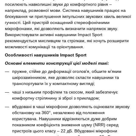
посилюють навколишні звуки до комфортного рівня –
наприклад, розмовної мови. Система навушників працює на
блокування чи приглушення імпульсних звукових хвиль великої
гучності. Цей пристрій оснащений стереофонічними
мікрофонами, які дозволяють визначити напрямок звуку.
Використовувати активні навушники Impact Sport
рекомендується мисливцям та стрілкам, які хочуть розширити
можливості комунікації та орієнтування.
Особливості навушників Impact Sport
Основні елементи конструкції цієї моделі такі:
пружне, стійке до деформації оголов'я, обшите м'яким
шкірозамінником, яке дозволяє скласти навушники та
транспортувати їх у компактному вигляді;
чаші з низьким профілем та скосом, який забезпечує
комфортну стрілянину зі зброї з прикладом;
вбудовані в чаші мікрофони дозволяють оцінювати звукову
обстановку на 360°, незалежно від положення
користувача. Навушники відрізняються дуже добрим
показником коефіцієнта зниження шуму (NRR) серед
пристроїв цього класу – 22 дБ. Вбудовані мікрофони