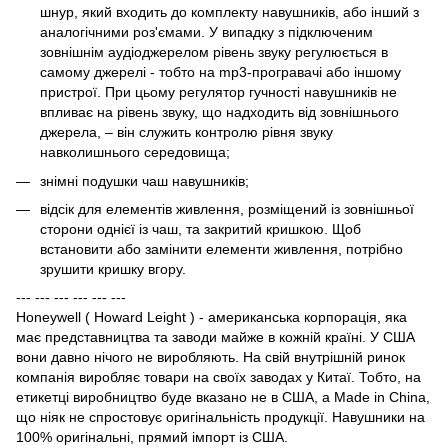
шнур, який входить до комплекту навушників, або інший з
аналогічними роз'ємами. У випадку з підключеним
зовнішнім аудіоджерелом рівень звуку регулюється в
самому джерелі - тобто на mp3-програвачі або іншому
пристрої. При цьому регулятор гучності навушників не
впливає на рівень звуку, що надходить від зовнішнього
джерела, – він служить контролю рівня звуку
навколишнього середовища;
знімні подушки чаш навушників;
відсік для елементів живлення, розміщений із зовнішньої
сторони однієї із чаш, та закритий кришкою. Щоб
встановити або замінити елементи живлення, потрібно
зрушити кришку вгору.
--- --- --- --- --- ---
Honeywell ( Howard Leight ) - американська корпорація, яка
має представництва та заводи майже в кожній країні. У США
вони давно нічого не виробляють. На свій внутрішній ринок
компанія виробляє товари на своїх заводах у Китаї. Тобто, на
етикетці виробництво буде вказано не в США, а Made in China,
що ніяк не спростовує оригінальність продукції. Навушники на
100% оригінальні, прямий імпорт із США.