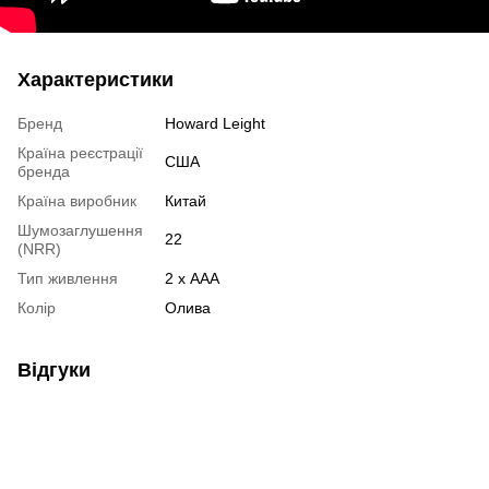
Характеристики
Бренд
Howard Leight
Країна реєстрації
США
бренда
Країна виробник
Китай
Шумозаглушення
22
(NRR)
Тип живлення
2 х AAA
Колір
Олива
Відгуки