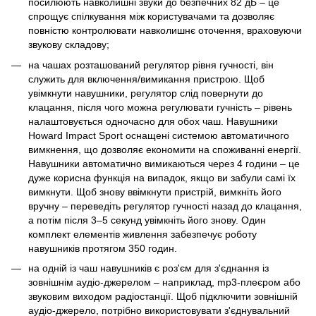
посилюють навколишні звуки до безпечних 82 дБ – це
спрощує спілкування між користувачами та дозволяє
повністю контролювати навколишнє оточення, враховуючи
звукову складову;
на чашах розташований регулятор рівня гучності, він
служить для включення/вимикання пристрою. Щоб
увімкнути навушники, регулятор слід повернути до
клацання, після чого можна регулювати гучність – рівень
налаштовується одночасно для обох чаш. Навушники
Howard Impact Sport оснащені системою автоматичного
вимкнення, що дозволяє економити на споживанні енергії.
Навушники автоматично вимикаються через 4 години – це
дуже корисна функція на випадок, якщо ви забули самі їх
вимкнути. Щоб знову ввімкнути пристрій, вимкніть його
вручну – переведіть регулятор гучності назад до клацання,
а потім після 3–5 секунд увімкніть його знову. Один
комплект елементів живлення забезпечує роботу
навушників протягом 350 годин.
на одній із чаш навушників є роз'єм для з'єднання із
зовнішнім аудіо-джерелом – наприклад, mp3-плеєром або
звуковим виходом радіостанції. Щоб підключити зовнішній
аудіо-джерело, потрібно використовувати з'єднувальний