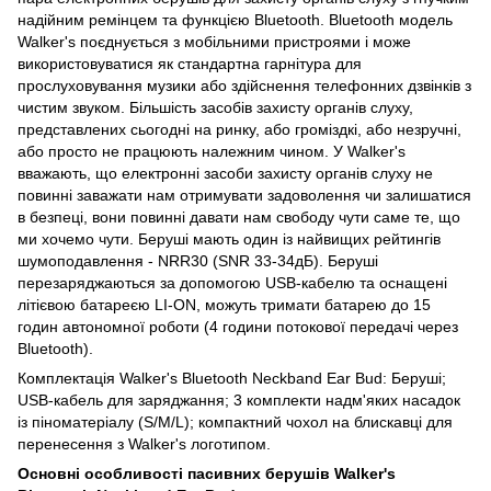
надійним ремінцем та функцією Bluetooth. Bluetooth модель
Walker's поєднується з мобільними пристроями і може
використовуватися як стандартна гарнітура для
прослуховування музики або здійснення телефонних дзвінків з
чистим звуком. Більшість засобів захисту органів слуху,
представлених сьогодні на ринку, або громіздкі, або незручні,
або просто не працюють належним чином. У Walker's
вважають, що електронні засоби захисту органів слуху не
повинні заважати нам отримувати задоволення чи залишатися
в безпеці, вони повинні давати нам свободу чути саме те, що
ми хочемо чути. Беруші мають один із найвищих рейтингів
шумоподавлення - NRR30 (SNR 33-34дБ). Беруші
перезаряджаються за допомогою USB-кабелю та оснащені
літієвою батареєю LI-ON, можуть тримати батарею до 15
годин автономної роботи (4 години потокової передачі через
Bluetooth).
Комплектація Walker's Bluetooth Neckband Ear Bud: Беруші;
USB-кабель для заряджання; 3 комплекти надм'яких насадок
із піноматеріалу (S/M/L); компактний чохол на блискавці для
перенесення з Walker's логотипом.
Основні особливості пасивних берушів Walker's