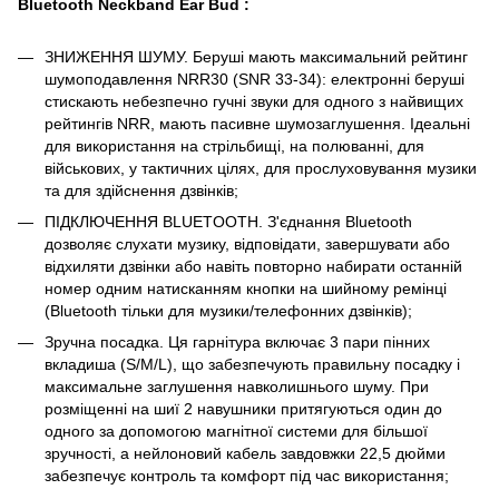
Bluetooth Neckband Ear Bud :
ЗНИЖЕННЯ ШУМУ. Беруші мають максимальний рейтинг
шумоподавлення NRR30 (SNR 33-34): електронні беруші
стискають небезпечно гучні звуки для одного з найвищих
рейтингів NRR, мають пасивне шумозаглушення. Ідеальні
для використання на стрільбищі, на полюванні, для
військових, у тактичних цілях, для прослуховування музики
та для здійснення дзвінків;
ПІДКЛЮЧЕННЯ BLUETOOTH. З'єднання Bluetooth
дозволяє слухати музику, відповідати, завершувати або
відхиляти дзвінки або навіть повторно набирати останній
номер одним натисканням кнопки на шийному ремінці
(Bluetooth тільки для музики/телефонних дзвінків);
Зручна посадка. Ця гарнітура включає 3 пари пінних
вкладиша (S/M/L), що забезпечують правильну посадку і
максимальне заглушення навколишнього шуму. При
розміщенні на шиї 2 навушники притягуються один до
одного за допомогою магнітної системи для більшої
зручності, а нейлоновий кабель завдовжки 22,5 дюйми
забезпечує контроль та комфорт під час використання;