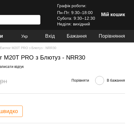
Графік роботи:
Пн-Пт: 9:30–18:00
Мій кошик
Субота: 9:30–12:30
Неділя: вихідний
ри
Вхід
Бажання
Порівняння
Укр
і Earmor M20T PRO з Блютуз - NRR30
or M20T PRO з Блютуз - NRR30
аписати відгук
грн
Порівняти
В бажання
 швидко