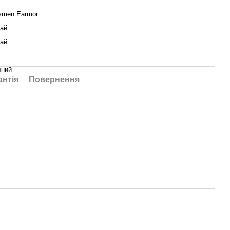
smen Earmor
ай
ай
рний
антія
Повернення