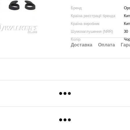
Бренд
Op
Країна реєстрації бренда
Кит
Країна виробник
Кит
Шумозаглушення (NRR)
30
Колір
Чо
Доставка
Оплата
Гар