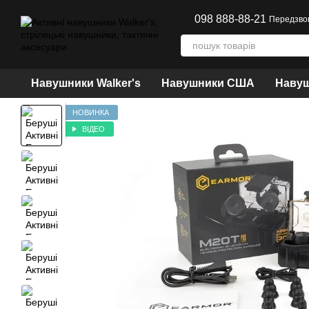
Перейти до основного контенту
098 888-88-21
Передзво
Навушники Walker's
Навушники США
Навуш
НОВИНКА
ВІДЕО