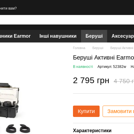
нити вам?
ники Earmor
Інші навушники
Беруші
Аксесуа
Головна
Беруші
Беруші Активн
Беруші Активні Earm
В наявності
Артикул: 52382w
Н
2 795 грн
4 750 
Купити
Замовити
Характеристики