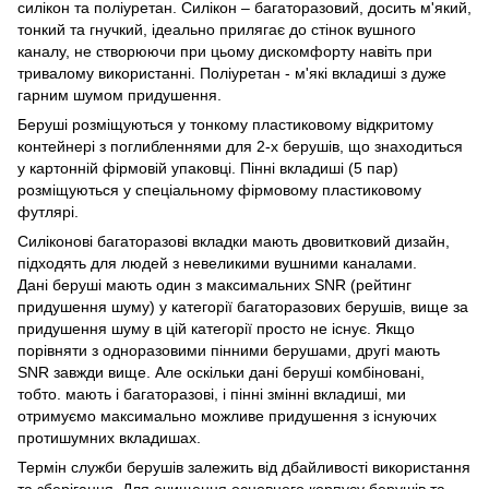
силікон та поліуретан. Силікон – багаторазовий, досить м'який,
тонкий та гнучкий, ідеально прилягає до стінок вушного
каналу, не створюючи при цьому дискомфорту навіть при
тривалому використанні. Поліуретан - м'які вкладиші з дуже
гарним шумом придушення.
Беруші розміщуються у тонкому пластиковому відкритому
контейнері з поглибленнями для 2-х берушів, що знаходиться
у картонній фірмовій упаковці. Пінні вкладиші (5 пар)
розміщуються у спеціальному фірмовому пластиковому
футлярі.
Силіконові багаторазові вкладки мають двовитковий дизайн,
підходять для людей з невеликими вушними каналами.
Дані беруші мають один з максимальних SNR (рейтинг
придушення шуму) у категорії багаторазових берушів, вище за
придушення шуму в цій категорії просто не існує. Якщо
порівняти з одноразовими пінними берушами, другі мають
SNR завжди вище. Але оскільки дані беруші комбіновані,
тобто. мають і багаторазові, і пінні змінні вкладиші, ми
отримуємо максимально можливе придушення з існуючих
протишумних вкладишах.
Термін служби берушів залежить від дбайливості використання
та зберігання. Для очищення основного корпусу берушів та