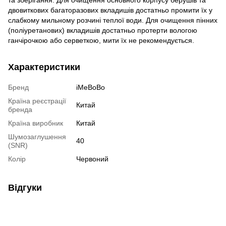
двовиткових багаторазових вкладишів достатньо промити їх у
слабкому мильному розчині теплої води. Для очищення пінних
(поліуретанових) вкладишів достатньо протерти вологою
ганчірочкою або серветкою, мити їх не рекомендується.
Характеристики
Бренд
iMeBoBo
Країна реєстрації
Китай
бренда
Країна виробник
Китай
Шумозаглушення
40
(SNR)
Колір
Червоний
Відгуки