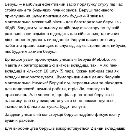
Беруші – найбільш ефективний засіб порятунку слуху під час
стрілянини та будь-яких гучних звуків. Беруші пасивного
приглушення шуму приглушають будь-який звук на
максимально можливий рівень для багаторазових берушів
-
40дБ
. Завдяки унікальному надійному фіксатору по вушній
раковині вони відмінно підходять для військових, тактичних
діях, перешкоджають випаданню. Беруші пасивного типу
набагато краще захищають слух від звуків стрілянини, вибухів,
ніж будь-які активні беруші.
До вашої уваги пропонуємо унікальні беруші iMeBoBo, які
мають як багаторазові 2-х виткові вкладиші, так і м'які пінні
вкладиші в кількості 10 штук (5 пар). Кожен вибирає сам які
вкладки використовувати. Шумопридушення даних берушів
максимально існуюче! Беруші є універсальними та підходять
для подорожей, шумної роботи, стрільби, спорту та ін.
призначень. Але через те, що фільтр на торці берушів із
пластику, для сну використовувати їх не рекомендується,
інакше цей фільтр-заглушка буде тиснути.
Завдяки унікальній конструкції беруші надійно фіксуються у
вушній раковині.
Для виробництва берушів використовується 2 види вкладишів: