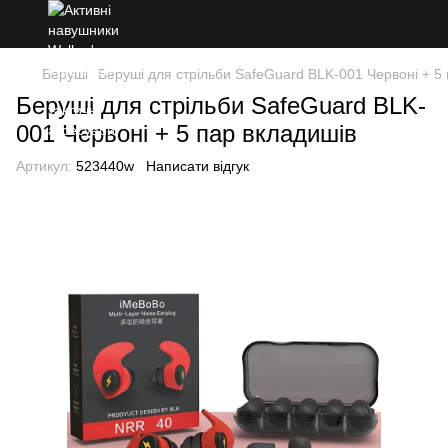
Беруші
Беруші для стрільби SafeGuard BLK-001 Червоні + 5
Беруші для стрільби SafeGuard BLK-
001 Червоні + 5 пар вкладишів
Артикул:
523440w
Написати відгук