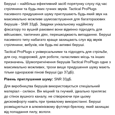
Беруші – найбільш ефективний засіб порятунку слуху під час
стрілянини та будь-яких гучних звуків. Tactical ProPlugs
пасивного придушення шуму приглушають будь-який звук на
максимально можливе шумозаглушення для багаторазових
берушів - SNR 33дБ. Завдяки унікальному надійному
фіксатору по вушній раковині вони відмінно підходять для
військових, тактичних діях, перешкоджають випаданню. Беруші
пасивного типу набагато краще захищають слух від звуків
стрілянини, вибухів, ніж будь-які активні беруші.
Tactical ProPlugs є універсальними та підходять для стрільби,
для сну, подорожей, для роботи, галасливих місць та інших
призначень. Шумопригнічення берушів Tactical ProPlugs одне з
максимально можливих, трохи вище придушення шуму мають
тільки одноразові пінові беруші (до 37дБ).
Рівень приглушення шуму:
SNR 33дБ.
Для виробництва берушів використовується спеціальний
матеріал - силікон. Він міцний та гнучкий, ідеально прилягає
до стінок вушного каналу, не створюючи при цьому
дискомфорту навіть при тривалому використанні. Беруші
розміщуються в алюмінієвому футлярі-брелоку, який захищає
від попадання пилу, вологи.