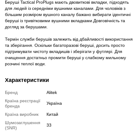
Беруші Tactical ProPlugs мають двовиткові вкладки, підходять
для людей із середніми вушними каналами. Для чоловіків з
більшим розміром вушного каналу бажано вибирати ідентичні
беруші із тривітковими вушними вкладками.Довговічність та
догляд за берушами.
Термін служби берушів залежить від дбайливості використання
та зберігання. Оскільки багаторазові беруші, досить просто
підтримувати чистоту вкладишів і зберігати у футлярі. Для
очищення достатньо промити беруші у слабкому мильному
розчині теплої води.
Характеристики
Бренд
Alitek
Країна реєстрації
Україна
бренда
Країна виробник
Китай
Шумозаглушення
33
(SNR)