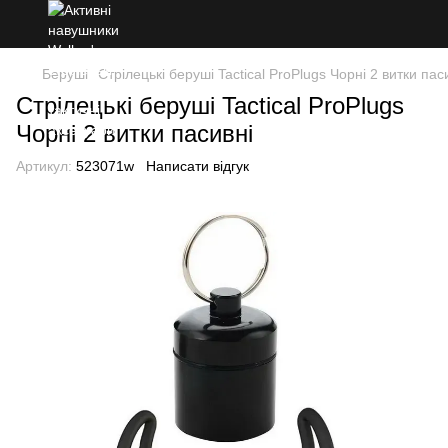
Беруші
Стрілецькі беруші Tactical ProPlugs Чорні 2 витки пас
Стрілецькі беруші Tactical ProPlugs
Чорні 2 витки пасивні
Артикул:
523071w
Написати відгук