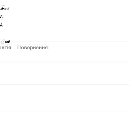
eFire
А
А
есний
антія
Повернення