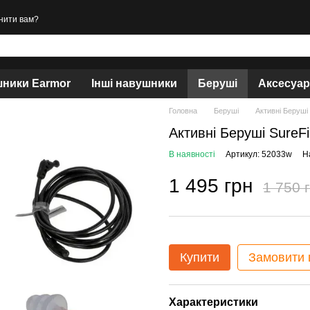
нити вам?
ники Earmor
Інші навушники
Беруші
Аксесуа
Головна
Беруші
Активні Беруші
Активні Беруші SureF
В наявності
Артикул: 52033w
Н
1 495 грн
1 750 
Купити
Замовити
Характеристики