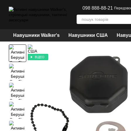
Перейти до основного контенту
098 888-88-21
Передзво
Навушники Walker's
Навушники США
Навуш
ВІДЕО