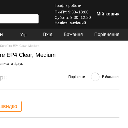
Графік роботи:
Пн-Пт: 9:30–18:00
Мій кошик
Субота: 9:30–12:30
Неділя: вихідний
ри
Вхід
Бажання
Порівняння
Укр
 SureFire EP4 Clear, Medium
ire EP4 Clear, Medium
аписати відгук
грн
Порівняти
В бажання
 швидко