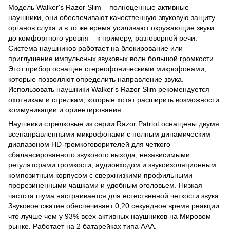
Модель Walker's Razor Slim – полноценные активные
наушники, они обеспечивают качественную звуковую защиту
органов слуха и в то же время усиливают окружающие звуки
до комфортного уровня – к примеру, разговорной речи.
Система наушников работает на блокирование или
приглушение импульсных звуковых волн большой громкости.
Этот прибор оснащен стереофоническими микрофонами,
которые позволяют определить направление звука.
Использовать наушники Walker's Razor Slim рекомендуется
охотникам и стрелкам, которые хотят расширить возможности
коммуникации и ориентирования.
Наушники стрелковые из серии Razor Patriot оснащены двумя
всенаправленными микрофонами с полным динамическим
диапазоном HD-громкоговорителей для четкого
сбалансированного звукового выхода, независимыми
регуляторами громкости, аудиовходом и звукоизоляционным
композитным корпусом с сверхнизкими профильными
прорезиненными чашками и удобным оголовьем. Низкая
частота шума настраивается для естественной четкости звука.
Звуковое сжатие обеспечивает 0,20 секундное время реакции
что лучше чем у 93% всех активных наушников на Мировом
рынке. Работает на 2 батарейках типа ААА.