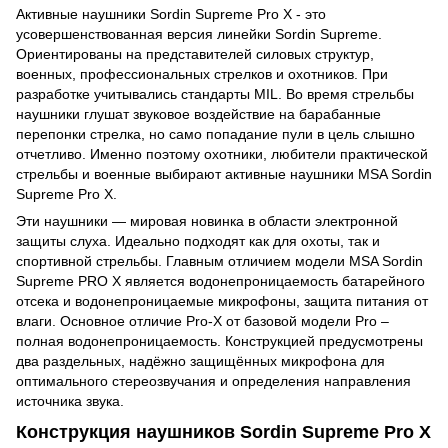
Активные наушники Sordin Supreme Pro X - это
усовершенствованная версия линейки Sordin Supreme.
Ориентированы на представителей силовых структур,
военных, профессиональных стрелков и охотников. При
разработке учитывались стандарты MIL. Во время стрельбы
наушники глушат звуковое воздействие на барабанные
перепонки стрелка, но само попадание пули в цель слышно
отчетливо. Именно поэтому охотники, любители практической
стрельбы и военные выбирают активные наушники MSA Sordin
Supreme Pro X.
Эти наушники — мировая новинка в области электронной
защиты слуха. Идеально подходят как для охоты, так и
спортивной стрельбы. Главным отличием модели MSA Sordin
Supreme PRO X является водонепроницаемость батарейного
отсека и водонепроницаемые микрофоны, защита питания от
влаги. Основное отличие Pro-X от базовой модели Pro –
полная водонепроницаемость. Конструкцией предусмотрены
два раздельных, надёжно защищённых микрофона для
оптимального стереозвучания и определения направления
источника звука.
Конструкция наушников Sordin Supreme Pro X