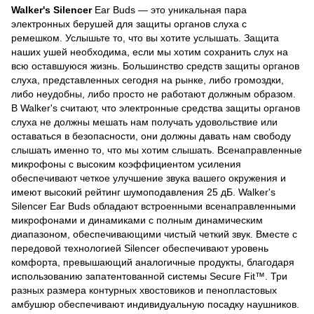
Walker's Silencer
Ear Buds — это уникальная пара
электронных берушей для защиты органов слуха с
ремешком. Услышьте то, что вы хотите услышать. Защита
наших ушей необходима, если мы хотим сохранить слух на
всю оставшуюся жизнь. Большинство средств защиты органов
слуха, представленных сегодня на рынке, либо громоздки,
либо неудобны, либо просто не работают должным образом.
В Walker's считают, что электронные средства защиты органов
слуха не должны мешать нам получать удовольствие или
оставаться в безопасности, они должны давать нам свободу
слышать именно то, что мы хотим слышать. Всенаправленные
микрофоны с высоким коэффициентом усиления
обеспечивают четкое улучшение звука вашего окружения и
имеют высокий рейтинг шумоподавления 25 дБ. Walker's
Silencer Ear Buds обладают встроенными всенаправленными
микрофонами и динамиками с полным динамическим
диапазоном, обеспечивающими чистый четкий звук. Вместе с
передовой технологией Silencer обеспечивают уровень
комфорта, превышающий аналогичные продукты, благодаря
использованию запатентованной системы Secure Fit™. Три
разных размера контурных хвостовиков и пенопластовых
амбушюр обеспечивают индивидуальную посадку наушников.