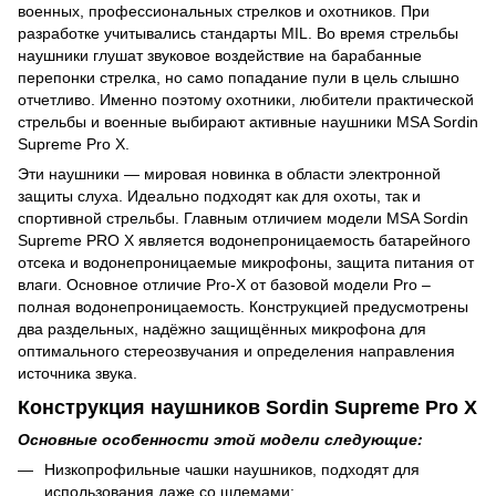
военных, профессиональных стрелков и охотников. При
разработке учитывались стандарты MIL. Во время стрельбы
наушники глушат звуковое воздействие на барабанные
перепонки стрелка, но само попадание пули в цель слышно
отчетливо. Именно поэтому охотники, любители практической
стрельбы и военные выбирают активные наушники MSA Sordin
Supreme Pro X.
Эти наушники — мировая новинка в области электронной
защиты слуха. Идеально подходят как для охоты, так и
спортивной стрельбы. Главным отличием модели MSA Sordin
Supreme PRO X является водонепроницаемость батарейного
отсека и водонепроницаемые микрофоны, защита питания от
влаги. Основное отличие Pro-X от базовой модели Pro –
полная водонепроницаемость. Конструкцией предусмотрены
два раздельных, надёжно защищённых микрофона для
оптимального стереозвучания и определения направления
источника звука.
Конструкция наушников Sordin Supreme Pro X
Основные особенности этой модели следующие:
Низкопрофильные чашки наушников, подходят для
использования даже со шлемами;