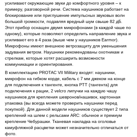
усиливают окружающие звуки до комфортного уровня – к
примеру, разговорной речи. Система наушников работает на
блокирование или приглушение импульсных звуковых волн
большой громкости, подавляя вредный шум свыше 82 дБ.
Этот прибор оснащен двумя микрофонами (в каждой чаше по
одному), которые позволяют определить направление звука и
усиливают его в 4 раза (выше чем у наушников Earmor).
Микрофоны имеют внешнюю ветрозащиту для уменьшения
задувания ветром. Наушники рекомендованы охотникам и
стрелкам, которые хотят расширить возможности
коммуникации и ориентирования.
В комплектацию PROTAC VII Military входят: наушники,
микрофон на гибком корде, кабель с 7 мм джеком на конце
для подключения к тангенте, кнопка PTT (тангента) для
подключения к рации, 2 velcro липучки на каждую чашу
наушников для крепления шевронов/нашивок, картонная
упаковка (вы всегда можете проверить наушники перед
покупкой). Для данной модели наушников существует 2 типа
креплений на шлем с рельсами ARC: обычное и премиум
крепление Чебурашки. Тканевая накладка на оголовье
камуфляжной расцветки может незначительно отличаться от
фото.