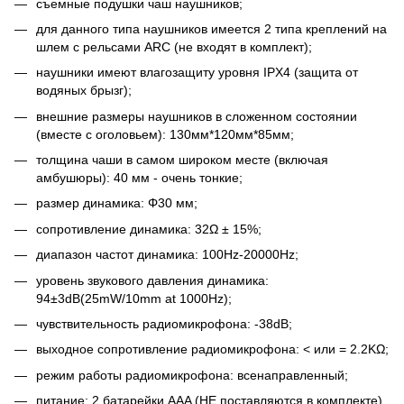
съемные подушки чаш наушников;
для данного типа наушников имеется 2 типа креплений на
шлем с рельсами ARC (не входят в комплект);
наушники имеют влагозащиту уровня IPX4 (защита от
водяных брызг);
внешние размеры наушников в сложенном состоянии
(вместе с оголовьем): 130мм*120мм*85мм;
толщина чаши в самом широком месте (включая
амбушюры): 40 мм - очень тонкие;
размер динамика: Φ30 мм;
сопротивление динамика: 32Ω ± 15%;
диапазон частот динамика: 100Hz-20000Hz;
уровень звукового давления динамика:
94±3dB(25mW/10mm at 1000Hz);
чувствительность радиомикрофона: -38dB;
выходное сопротивление радиомикрофона: < или = 2.2KΩ;
режим работы радиомикрофона: всенаправленный;
питание: 2 батарейки AAA (НЕ поставляются в комплекте).