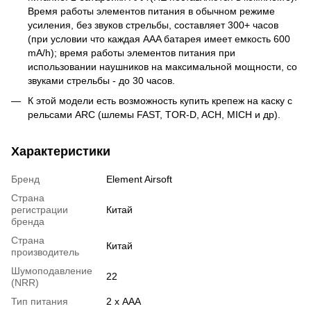
Время работы элементов питания в обычном режиме
усиления, без звуков стрельбы, составляет 300+ часов
(при условии что каждая AAA батарея имеет емкость 600
mA/h); время работы элементов питания при
использовании наушников на максимальной мощности, со
звуками стрельбы - до 30 часов.
К этой модели есть возможность купить крепеж на каску с
рельсами ARC (шлемы FAST, TOR-D, ACH, MICH и др).
Характеристики
Бренд
Element Airsoft
Страна
регистрации
Китай
бренда
Страна
Китай
производитель
Шумоподавление
22
(NRR)
Тип питания
2 х AAA