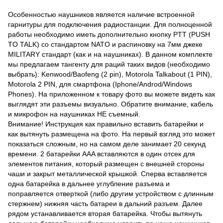
Особенностью наушников является наличие встроенной
гарнитуры для подключения радиостанции. Для полноценной
работы необходимо иметь дополнительно кнопку PTT (PUSH
TO TALK) со стандартом NATO и распиновку на 7мм джеке
MILITARY стандарт (как и на наушниках). В данном комплекте
мы предлагаем тангенту для раций таких видов (необходимо
выбрать): Kenwood/Baofeng (2 pin), Motorola Talkabout (1 PIN),
Motorola 2 PIN, для смартфона (Iphone/Androd/Windows
Phones). На приложенном к товару фото вы можете видеть как
выглядят эти разъемы визуально. Обратите внимание, кабель
и микрофон на наушниках НЕ съемный.
Внимание! Инструкция как правильно вставить батарейки и
как вытянуть размещена на фото. На первый взгляд это может
показаться сложным, но на самом деле занимает 20 секунд
времени. 2 батарейки AAA вставляются в один отсек для
элементов питания, который размещен с внешней стороны
чаши и закрыт металлической крышкой. Сперва вставляется
одна батарейка в дальнее углубление разъема и
поправляется отверткой (либо другим устройством с длинным
стержнем) нижняя часть батареи в дальний разъем. Далее
рядом устанавливается вторая батарейка. Чтобы вытянуть