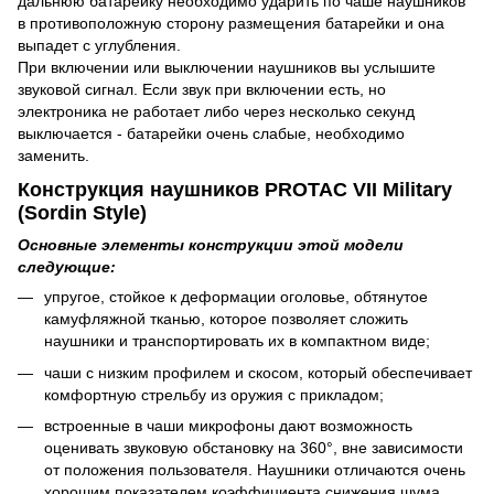
дальнюю батарейку необходимо ударить по чаше наушников
в противоположную сторону размещения батарейки и она
выпадет с углубления.
При включении или выключении наушников вы услышите
звуковой сигнал. Если звук при включении есть, но
электроника не работает либо через несколько секунд
выключается - батарейки очень слабые, необходимо
заменить.
Конструкция наушников PROTAC VII Military
(Sordin Style)
Основные элементы конструкции этой модели
следующие:
упругое, стойкое к деформации оголовье, обтянутое
камуфляжной тканью, которое позволяет сложить
наушники и транспортировать их в компактном виде;
чаши с низким профилем и скосом, который обеспечивает
комфортную стрельбу из оружия с прикладом;
встроенные в чаши микрофоны дают возможность
оценивать звуковую обстановку на 360°, вне зависимости
от положения пользователя. Наушники отличаются очень
хорошим показателем коэффициента снижения шума