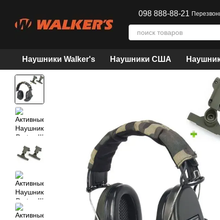
Перейти к основному контенту
098 888-88-21
Перезвон
Наушники Walker's
Наушники США
Наушник