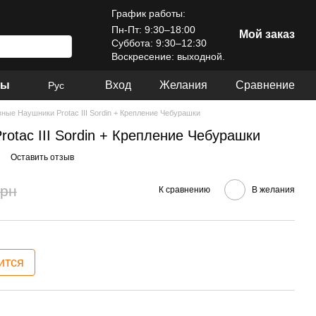
График работы:
Пн-Пт: 9:30–18:00
Мой заказ
Суббота: 9:30–12:30
Воскресение: выходной.
ры
Вход
Желания
Сравнение
Рус
вные Наушники Protac III Sordin + Крепление Чебурашки
otac III Sordin + Крепление Чебурашки
Оставить отзыв
грн
К сравнению
В желания
ится