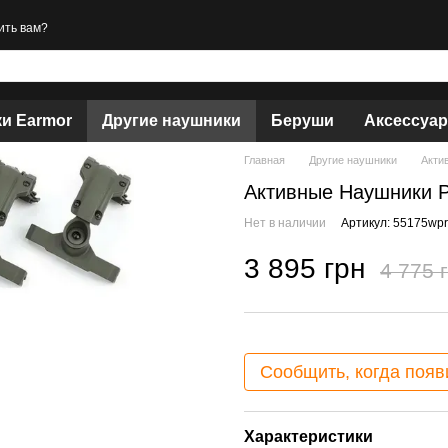
ить вам?
и Earmor
Другие наушники
Беруши
Аксессуа
Главная
Другие наушники
Акти
Активные Наушники Pr
Нет в наличии
Артикул: 55175wpr
3 895 грн
4 775 
Сообщить, когда появ
Характеристики