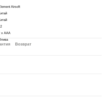
lement Airsoft
Китай
Китай
22
2 х AAA
Олива
антия
Возврат