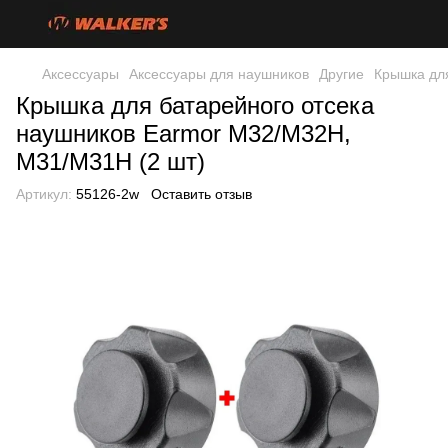
Аксессуары
Аксессуары для наушников
Другие
Крышка дл
Крышка для батарейного отсека
наушников Earmor M32/M32H,
M31/M31H (2 шт)
Артикул:
55126-2w
Оставить отзыв