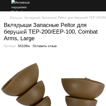
Беруши
Вкладыши Запасные Peltor для берушей TEP-200/EE
Вкладыши Запасные Peltor для
берушей TEP-200/EEP-100, Combat
Arms, Large
Артикул:
55108w
Оставить отзыв