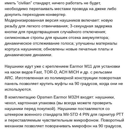
иметь "civilian" стандарт, ничего работать не будет,
необходимо перепаивать местами провода на джеке либо
докупить переходник-конвертер.
Модернизированная версия наушников включает: новую
резьбу для легкого отвинчивания; 3-секундная задержка
кнопки для предотвращения случайного отключения;
силиконовые стропы для крышек отсека аккумулятора;
динамическое отслеживание голоса; улучшены материалы
корпуса наушников; обновлены новые печатные платы и
динамические динамики.
Наушники идут уже с креплением Earmor M11 для установки
на каски видов Fast, TOR-D, ACH MICH и др. с рельсами
ARC. Изготовленная из полимерной конструкции поворотная
панель позволяет крутить муфты на 90 градусов, когда они не
используются.
В комплектацию Opsmen Earmor M32H входят: наушники,
чехол, картонная упаковка (вы всегда можете проверить
наушники перед покупкой). Наушники поставляются со
штекером военного стандарта Mil-STD 4 PIN для гарнитур РТТ
и переставляемым чувствительным микрофоном. Поворотный
механизм позволяет поворачивать микрофон на 90 градусов,