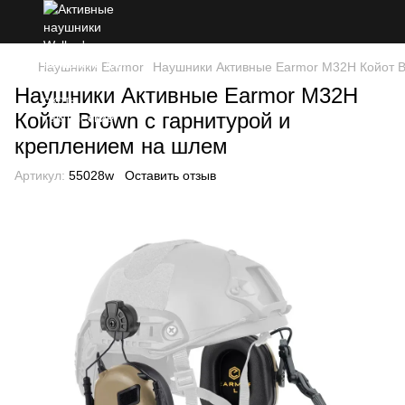
Наушники Earmor
Наушники Активные Earmor M32H Койот B
Наушники Активные Earmor M32H
Койот Brown с гарнитурой и
креплением на шлем
Артикул:
55028w
Оставить отзыв