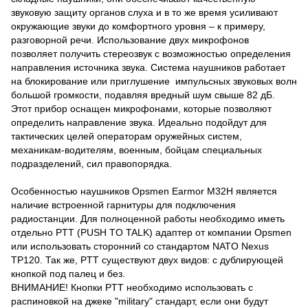
звуковую защиту органов слуха и в то же время усиливают
окружающие звуки до комфортного уровня – к примеру,
разговорной речи. Использование двух микрофонов
позволяет получить стереозвук с возможностью определения
направления источника звука. Система наушников работает
на блокирование или приглушение импульсных звуковых волн
большой громкости, подавляя вредный шум свыше 82 дБ.
Этот прибор оснащен микрофонами, которые позволяют
определить направление звука. Идеально подойдут для
тактических целей операторам оружейных систем,
механикам-водителям, военным, бойцам специальных
подразделений, сил правопорядка.
Особенностью наушников Opsmen Earmor M32H является
наличие встроенной гарнитуры для подключения
радиостанции. Для полноценной работы необходимо иметь
отдельно PTT (PUSH TO TALK) адаптер от компании Opsmen
или использовать сторонний со стандартом NATO Nexus
TP120. Так же, PTT существуют двух видов: с дублирующей
кнопкой под палец и без.
ВНИМАНИЕ! Кнопки PTT необходимо использовать с
распиновкой на джеке "military" стандарт, если они будут