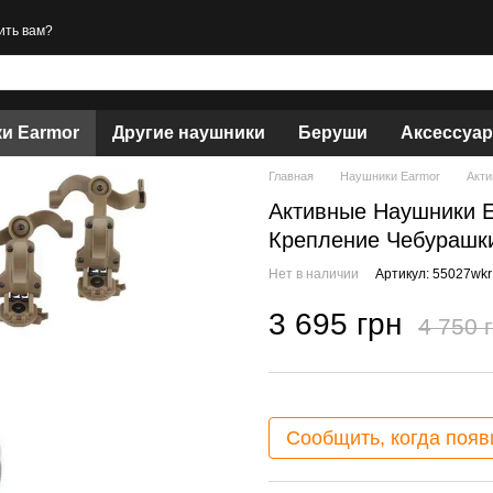
ить вам?
и Earmor
Другие наушники
Беруши
Аксессуа
Главная
Наушники Earmor
Акти
Активные Наушники E
Крепление Чебурашк
Нет в наличии
Артикул: 55027wkr
3 695 грн
4 750 
Сообщить, когда появ