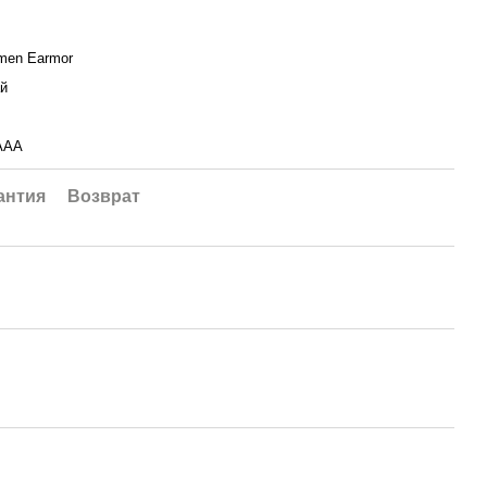
men Earmor
й
AAA
антия
Возврат