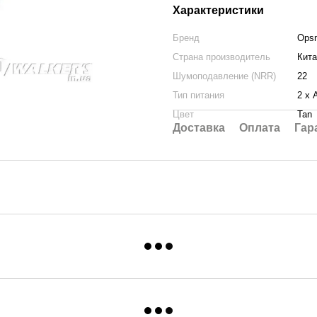
Характеристики
Бренд
Ops
Страна производитель
Кита
Шумоподавление (NRR)
22
Тип питания
2 х 
Цвет
Tan
Доставка
Оплата
Гар