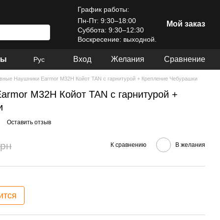
График работы:
Пн-Пт: 9:30–18:00
Мой заказ
Суббота: 9:30–12:30
Воскресение: выходной.
ры
Вход
Желания
Сравнение
Рус
вные Наушники Earmor M32H Койот TAN с гарнитурой + Крепление Чебурашки
armor M32H Койот TAN с гарнитурой +
и
Оставить отзыв
грн
К сравнению
В желания
ится