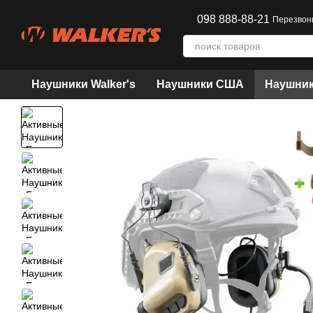
Перейти к основному контенту
098 888-88-21
Перезвон
Наушники Walker's
Наушники США
Наушник