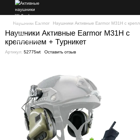
Наушники Earmor
Наушники Активные Earmor M31H с крепл
Наушники Активные Earmor M31H с
креплением + Турникет
Артикул:
52775wt
Оставить отзыв