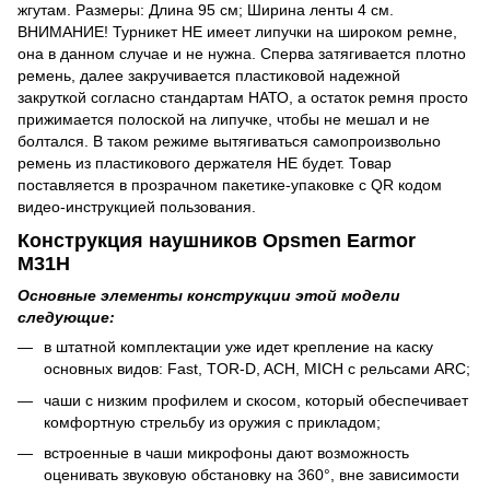
жгутам. Размеры: Длина 95 см; Ширина ленты 4 см.
ВНИМАНИЕ! Турникет НЕ имеет липучки на широком ремне,
она в данном случае и не нужна. Сперва затягивается плотно
ремень, далее закручивается пластиковой надежной
закруткой согласно стандартам НАТО, а остаток ремня просто
прижимается полоской на липучке, чтобы не мешал и не
болтался. В таком режиме вытягиваться самопроизвольно
ремень из пластикового держателя НЕ будет. Товар
поставляется в прозрачном пакетике-упаковке с QR кодом
видео-инструкцией пользования.
Конструкция наушников Opsmen Earmor
M31H
Основные элементы конструкции этой модели
следующие:
в штатной комплектации уже идет крепление на каску
основных видов: Fast, TOR-D, ACH, MICH с рельсами ARC;
чаши с низким профилем и скосом, который обеспечивает
комфортную стрельбу из оружия с прикладом;
встроенные в чаши микрофоны дают возможность
оценивать звуковую обстановку на 360°, вне зависимости