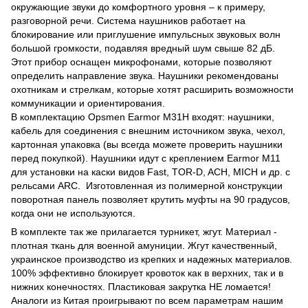
окружающие звуки до комфортного уровня – к примеру,
разговорной речи. Система наушников работает на
блокирование или приглушение импульсных звуковых волн
большой громкости, подавляя вредный шум свыше 82 дБ.
Этот прибор оснащен микрофонами, которые позволяют
определить направление звука. Наушники рекомендованы
охотникам и стрелкам, которые хотят расширить возможности
коммуникации и ориентирования.
В комплектацию Opsmen Earmor M31H входят: наушники,
кабель для соединения с внешним источником звука, чехол,
картонная упаковка (вы всегда можете проверить наушники
перед покупкой). Наушники идут с креплением Earmor M11
для установки на каски видов Fast, TOR-D, ACH, MICH и др. с
рельсами ARC. Изготовленная из полимерной конструкции
поворотная панель позволяет крутить муфты на 90 градусов,
когда они не используются.
В комплекте так же прилагается турникет, жгут. Материал -
плотная ткань для военной амуниции. Жгут качественный,
украинское производство из крепких и надежных материалов.
100% эффективно блокирует кровоток как в верхних, так и в
нижних конечностях. Пластиковая закрутка НЕ ломается!
Аналоги из Китая проигрывают по всем параметрам нашим