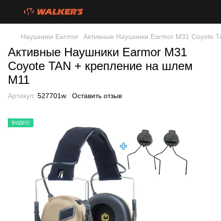
Наушники Earmor
Активные Наушники Earmor M31 Coyote T
Активные Наушники Earmor M31
Coyote TAN + крепление на шлем
M11
Артикул:
527701w
Оставить отзыв
ВИДЕО