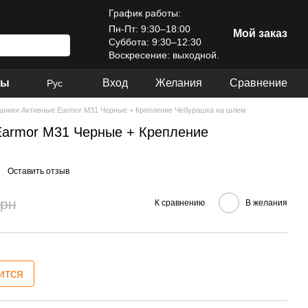
График работы:
Пн-Пт: 9:30–18:00
Мой заказ
Суббота: 9:30–12:30
Воскресение: выходной.
ры
Вход
Желания
Сравнение
Рус
ники Активные Earmor M31 Черные + Крепление Чебурашка на шлем
Earmor M31 Черные + Крепление
Оставить отзыв
грн
К сравнению
В желания
ится