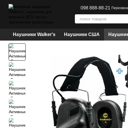
Перейти к основному контенту
098 888-88-21
Перезвон
Наушники Walker's
Наушники США
Наушник