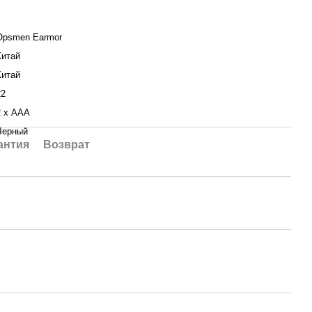
Opsmen Earmor
Китай
Китай
22
2 х AAA
Черный
антия
Возврат