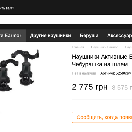
ить вам?
и Earmor
Другие наушники
Беруши
Аксессуа
Главная
Наушники Earmor
Науш
Наушники Активные 
Чебурашка на шлем
Нет в наличии
Артикул: 525963w
2 775 грн
3 575 
Сообщить, когда появ