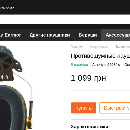
ить вам?
и Earmor
Другие наушники
Беруши
Аксессуа
Главная
Аксессуары
Наушники
Противошумные наушн
В наличии
Артикул: 52539w
Ос
1 099 грн
Купить
Быстрый з
Характеристики