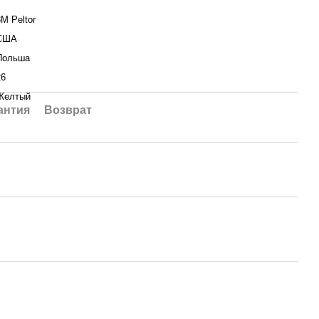
3M Peltor
США
Польша
26
Желтый
антия
Возврат