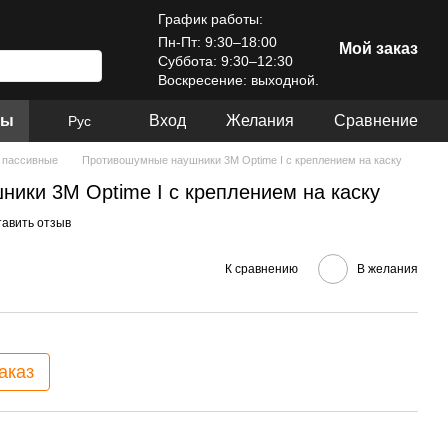
График работы:
Пн-Пт: 9:30–18:00
Мой заказ
Суббота: 9:30–12:30
Воскресение: выходной.
ры
Вход
Желания
Сравнение
Рус
 пассивные
Противошумные наушники 3M Optime I с креплением на каску
ики 3M Optime I с креплением на каску
тавить отзыв
К сравнению
В желания
аказ