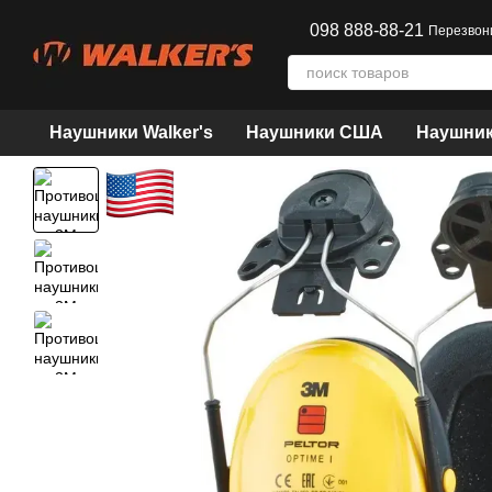
Перейти к основному контенту
098 888-88-21
Перезвон
Наушники Walker's
Наушники США
Наушник