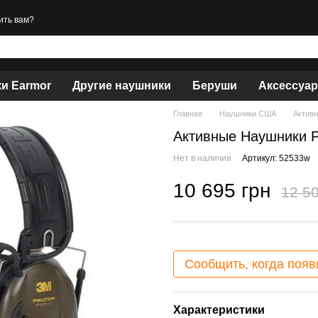
ить вам?
и Earmor
Другие наушники
Беруши
Аксессуа
Главная
Наушники США
Активн
Активные Наушники Pe
Нет в наличии
Артикул: 52533w
10 695 грн
12 50
Сообщить, когда появ
Характеристики