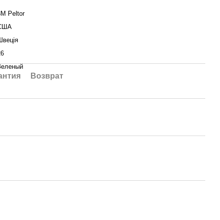
3M Peltor
США
Швеція
26
Зеленый
антия
Возврат