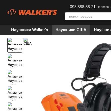
Перейти к основному контенту
098 888-88-21
Перезвон
Наушники Walker's
Наушники США
Наушник