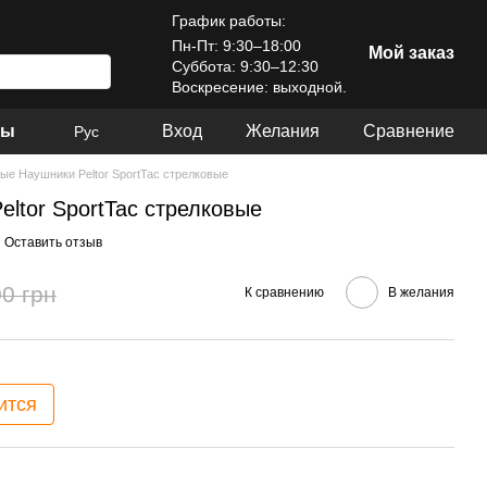
График работы:
Пн-Пт: 9:30–18:00
Мой заказ
Суббота: 9:30–12:30
Воскресение: выходной.
ры
Вход
Желания
Сравнение
Рус
ые Наушники Peltor SportTac стрелковые
ltor SportTac стрелковые
Оставить отзыв
0 грн
К сравнению
В желания
ится