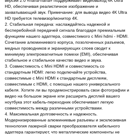
версии 2.0 «папа-папа» поддерживает видеовыход 4K Ultra
HD, обеспечивая реалистичное изображение и
захватывающий звук. Примечание: для вывода видео 4K Ultra
HD требуется телевизор/монитор 4K.
2. Стабильная передача: наслаждайтесь надежной и
бесперебойной передачей сигнала благодаря премиальным
функциям нашего адаптера, совместимого с Mini hdmi - HDMI.
Сочетание алюминиевого корпуса, позолоченных разъемов,
медных проводников и экранирующих слоев сводит к
минимуму электромагнитные помехи (EMI), обеспечивая
стабильное и стабильное качество видео и звука.
3. Совместимость с Mini HDMI и совместимость со
стандартным HDMI: легко подключайте устройства,
совместимые с Mini HDMI к стандартным дисплеям,
совместимым с HDMI, с помощью нашего универсального
кабеля. Хотите ли вы продемонстрировать свои фотографии и
видео на большом экране или расширить дисплей вашего
ноутбука этот кабель-переходник обеспечивает легкую
совместимость между различными устройствами.
4. Максимальная долговечность и надежность.
Модернизированные алюминиевые разъемы и эксклюзивная
технология лазерной сварки преобразователя кабельного
адаптера гарантируют, что металлические компоненты не