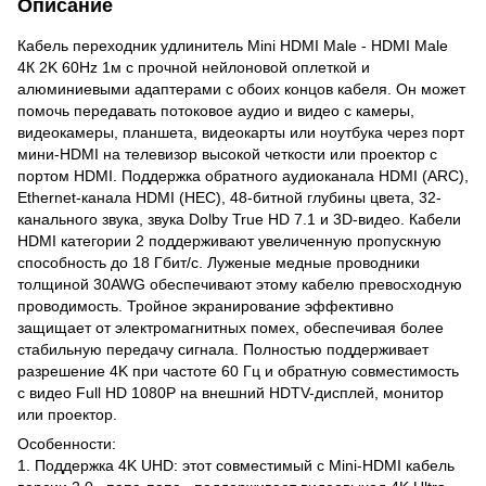
Описание
Кабель переходник удлинитель Mini HDMI Male - HDMI Male
4К 2K 60Hz 1м c прочной нейлоновой оплеткой и
алюминиевыми адаптерами с обоих концов кабеля. Он может
помочь передавать потоковое аудио и видео с камеры,
видеокамеры, планшета, видеокарты или ноутбука через порт
мини-HDMI на телевизор высокой четкости или проектор с
портом HDMI. Поддержка обратного аудиоканала HDMI (ARC),
Ethernet-канала HDMI (HEC), 48-битной глубины цвета, 32-
канального звука, звука Dolby True HD 7.1 и 3D-видео. Кабели
HDMI категории 2 поддерживают увеличенную пропускную
способность до 18 Гбит/с. Луженые медные проводники
толщиной 30AWG обеспечивают этому кабелю превосходную
проводимость. Тройное экранирование эффективно
защищает от электромагнитных помех, обеспечивая более
стабильную передачу сигнала. Полностью поддерживает
разрешение 4K при частоте 60 Гц и обратную совместимость
с видео Full HD 1080P на внешний HDTV-дисплей, монитор
или проектор.
Особенности:
1. Поддержка 4K UHD: этот совместимый с Mini-HDMI кабель