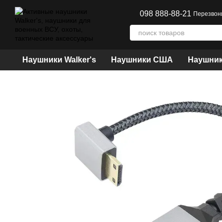
Перейти к основному контенту
098 888-88-21
Перезвон
Наушники Walker's
Наушники США
Наушник