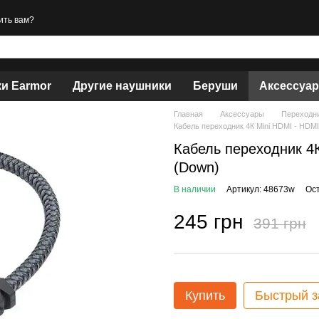
ить вам?
и Earmor
Другие наушники
Беруши
Аксессуа
Главная
Аксессуары
Переходни
Кабель переходник 4К Mini HDMI - HDMI
Кабель переходник 4К
(Down)
В наличии
Артикул: 48673w
Ос
245 грн
391 грн
Купить
Быстрый з