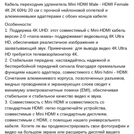
Кабель переходник удлинитель Mini HDMI Male - HDMI Female
4К 2K 60Hz 20 см c прочной нейлоновой оплеткой и
алюминиевыми адаптерами с обоих концов кабеля.
Особенности:
1. Поддержка 4K UHD: этот совместимый с Mini-HDMI кабель
версии 2.0 «папа-мама» поддерживает видеовыход 4K Ultra
HD, обеспечивая реалистичное изображение и
захватывающий звук. Примечание: для вывода видео 4K Ultra
HD требуется телевизор/монитор 4K.
2. Стабильная передача: наслаждайтесь надежной и
бесперебойной передачей сигнала благодаря премиальным
функциям нашего адаптера, совместимого с Mini hdmi - HDMI.
Сочетание алюминиевого корпуса, позолоченных разъемов,
медных проводников и экранирующих слоев сводит к
минимуму электромагнитные помехи (EMI), обеспечивая
стабильное и стабильное качество видео и звука.
3. Совместимость с Mini HDMI и совместимость со
стандартным HDMI: легко подключайте устройства,
совместимые с Mini HDMI к стандартным дисплеям,
совместимым с HDMI, с помощью нашего универсального
кабеля. Хотите ли вы продемонстрировать свои фотографии и
видео на большом экране или расширить дисплей вашего